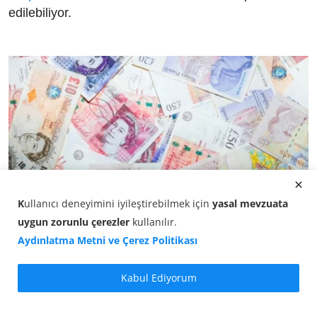
edilebiliyor.
K
ullanıcı deneyimini iyileştirebilmek için
yasal mevzuata
uygun zorunlu çerezler
kullanılır
.
Aydınlatma Metni ve Çerez Politikası
İngiliz Sterlini Kaç TL? GBP/TL Akşam Kuru (08
Ağustos ...
Kabul Ediyorum
08.08.2026 18:10