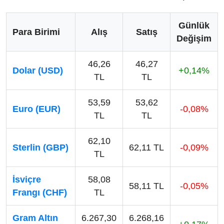
Günlük
Para Birimi
Alış
Satış
Değişim
46,26
46,27
Dolar (USD)
+0,14%
TL
TL
53,59
53,62
Euro (EUR)
-0,08%
TL
TL
62,10
Sterlin (GBP)
62,11 TL
-0,09%
TL
İsviçre
58,08
58,11 TL
-0,05%
Frangı (CHF)
TL
Gram Altın
6.267,30
6.268,16