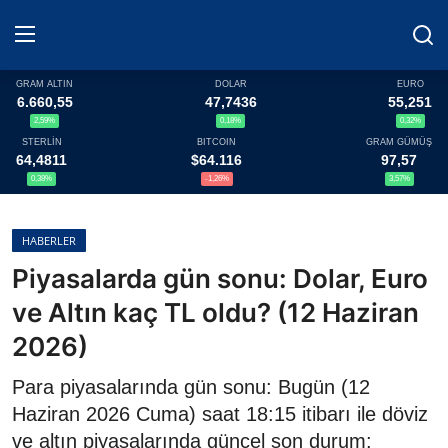
GRAM ALTIN
DOLAR
EURO
6.660,55
47,7436
55,251
2,59%
0,18%
0,32%
Haberler
STERLİN
BITCOIN
GRAM GÜMÜŞ
64,4811
$64.116
97,57
Döviz
0,38%
-1,26%
3,57%
Altın Fiyatları
HABERLER
Piyasalarda gün sonu: Dolar, Euro
Döviz Kurları
ve Altın kaç TL oldu? (12 Haziran
Fonlar
2026)
Kripto Paralar
Para piyasalarında gün sonu: Bugün (12
Haziran 2026 Cuma) saat 18:15 itibarı ile döviz
Çeviriciler
ve altın piyasalarında güncel son durum: