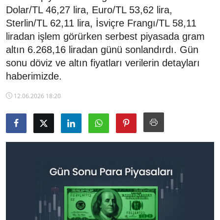
Dolar/TL 46,27 lira, Euro/TL 53,62 lira,
TCMB Kurları
Sterlin/TL 62,11 lira, İsviçre Frangı/TL 58,11
liradan işlem görürken serbest piyasada gram
Emtia Fiyatları
altın 6.268,16 liradan günü sonlandırdı. Gün
Kapalı Çarşı
sonu döviz ve altın fiyatları verilerin detayları
haberimizde.
Şirket Haberleri
12.06.2026 18:20