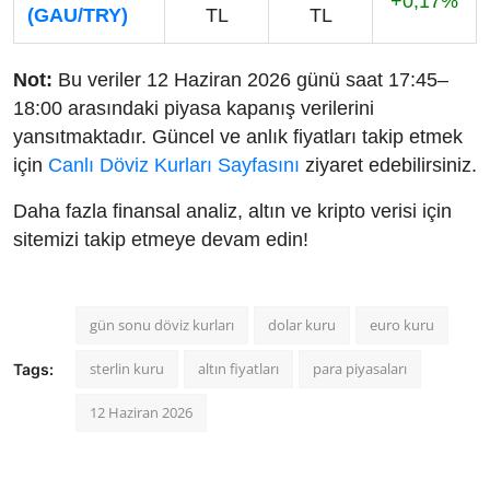
+0,17%
(GAU/TRY)
TL
TL
Not:
Bu veriler 12 Haziran 2026 günü saat 17:45–
18:00 arasındaki piyasa kapanış verilerini
yansıtmaktadır. Güncel ve anlık fiyatları takip etmek
için
Canlı Döviz Kurları Sayfasını
ziyaret edebilirsiniz.
Daha fazla finansal analiz, altın ve kripto verisi için
sitemizi takip etmeye devam edin!
gün sonu döviz kurları
dolar kuru
euro kuru
sterlin kuru
altın fiyatları
para piyasaları
Tags:
12 Haziran 2026