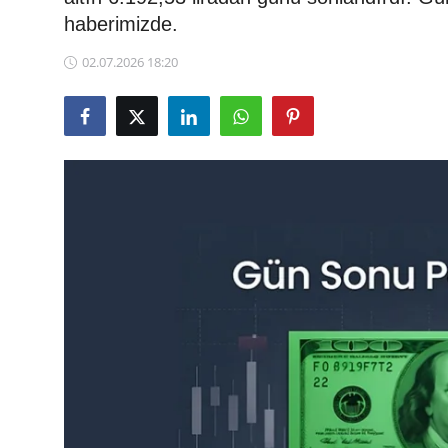
haberimizde.
TCMB Kurları
02.07.2026 18:20
Emtia Fiyatları
Kapalı Çarşı
Şirket Haberleri