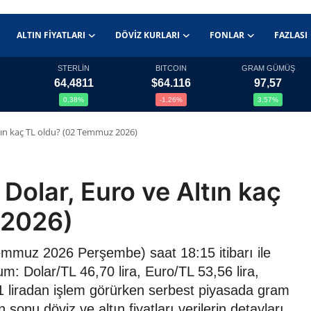
ALTIN FIYATLARI
DÖVIZ KURLARI
FONLAR
FAZLASI
STERLİN
BITCOIN
GRAM GÜMÜŞ
64,4811
$64.116
97,57
0,38%
-1,26%
3,57%
tın kaç TL oldu? (02 Temmuz 2026)
Dolar, Euro ve Altın kaç
 2026)
mmuz 2026 Perşembe) saat 18:15 itibarı ile
m: Dolar/TL 46,70 lira, Euro/TL 53,56 lira,
,21 liradan işlem görürken serbest piyasada gram
sonu döviz ve altın fiyatları verilerin detayları