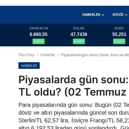
HABERLER
DÖVIZ
GRAM ALTIN
DOLAR
EURO
6.660,55
47,7436
55,251
Haberler
2,59%
0,18%
0,32%
Döviz
Tiko Para
Haberler
Piyasalarda gün sonu: Dolar, Euro ve Al
Altın Fiyatları
HABERLER
Piyasalarda gün sonu: 
Döviz Kurları
TL oldu? (02 Temmuz
Fonlar
Para piyasalarında gün sonu: Bugün (02 Te
Kripto Paralar
döviz ve altın piyasalarında güncel son duru
Sterlin/TL 62,57 lira, İsviçre Frangı/TL 58
Çeviriciler
altın 6.192,53 liradan günü sonlandırdı. Gün 