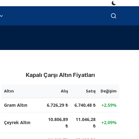
Kapalı Çarşı Altın Fiyatları
Altın
Alış
Satış
Değişim
Gram Altın
6.726,29 ₺
6.740,48 ₺
+2,59%
10.806,89
11.046,28
Çeyrek Altın
+2,09%
₺
₺