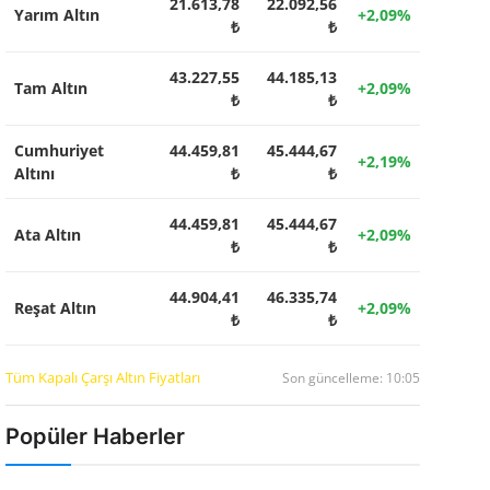
21.613,78
22.092,56
Yarım Altın
+2,09%
₺
₺
43.227,55
44.185,13
Tam Altın
+2,09%
₺
₺
Cumhuriyet
44.459,81
45.444,67
+2,19%
Altını
₺
₺
44.459,81
45.444,67
Ata Altın
+2,09%
₺
₺
44.904,41
46.335,74
Reşat Altın
+2,09%
₺
₺
Tüm Kapalı Çarşı Altın Fiyatları
Son güncelleme: 10:05
Popüler Haberler