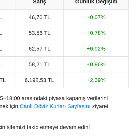
Satış
Günlük Değişim
L
46,70 TL
+0,07%
L
53,56 TL
+0,78%
L
62,57 TL
+0,92%
L
58,21 TL
+0,96%
 TL
6.192,53 TL
+2,39%
–18:00 arasındaki piyasa kapanış verilerini
tmek için
Canlı Döviz Kurları Sayfasını
ziyaret
 için sitemizi takip etmeye devam edin!