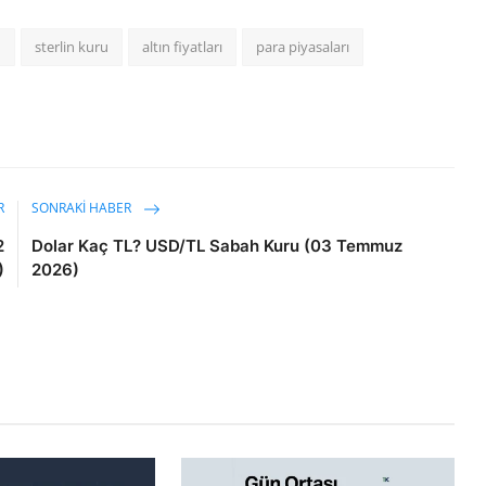
u
sterlin kuru
altın fiyatları
para piyasaları
R
SONRAKI HABER
2
Dolar Kaç TL? USD/TL Sabah Kuru (03 Temmuz
)
2026)