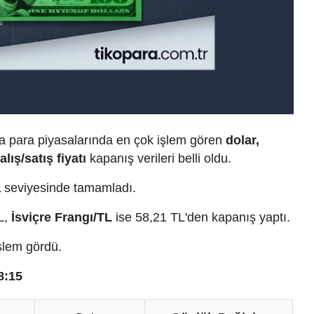
 para piyasalarında en çok işlem gören
dolar,
alış/satış fiyatı
kapanış verileri belli oldu.
 seviyesinde tamamladı.
L,
İsviçre Frangı/TL
ise 58,21 TL'den kapanış yaptı.
işlem gördü.
8:15