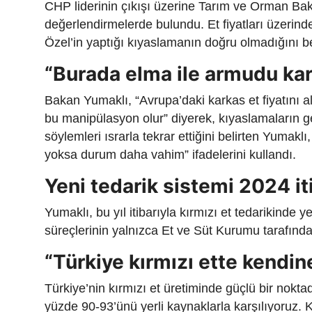
CHP liderinin çıkışı üzerine Tarım ve Orman B
değerlendirmelerde bulundu. Et fiyatları üzerinde
Özel’in yaptığı kıyaslamanın doğru olmadığını bel
“Burada elma ile armudu karş
Bakan Yumaklı, “Avrupa’daki karkas et fiyatını al
bu manipülasyon olur” diyerek, kıyaslamaların ge
söylemleri ısrarla tekrar ettiğini belirten Yumaklı
yoksa durum daha vahim” ifadelerini kullandı.
Yeni tedarik sistemi 2024 it
Yumaklı, bu yıl itibarıyla kırmızı et tedarikinde yen
süreçlerinin yalnızca Et ve Süt Kurumu tarafında
“Türkiye kırmızı ette kendin
Türkiye’nin kırmızı et üretiminde güçlü bir nokt
yüzde 90-93’ünü yerli kaynaklarla karşılıyoruz.