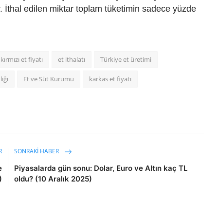
r. İthal edilen miktar toplam tüketimin sadece yüzde
kırmızı et fiyatı
et ithalatı
Türkiye et üretimi
ığı
Et ve Süt Kurumu
karkas et fiyatı
R
SONRAKI HABER
e
Piyasalarda gün sonu: Dolar, Euro ve Altın kaç TL
)
oldu? (10 Aralık 2025)