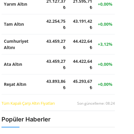
21.127,37
21.595,71
Yarım Altın
+0,00%
₺
₺
42.254,75
43.191,42
Tam Altın
+0,00%
₺
₺
Cumhuriyet
43.459,27
44.422,64
+3,12%
Altını
₺
₺
43.459,27
44.422,64
Ata Altın
+0,00%
₺
₺
43.893,86
45.293,67
Reşat Altın
+0,00%
₺
₺
Tüm Kapalı Çarşı Altın Fiyatları
Son güncelleme: 08:24
Popüler Haberler