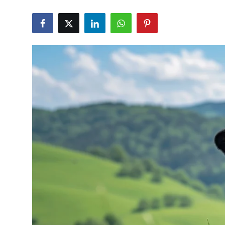
TCMB Kurları
Emtia Fiyatları
Kapalı Çarşı
Şirket Haberleri