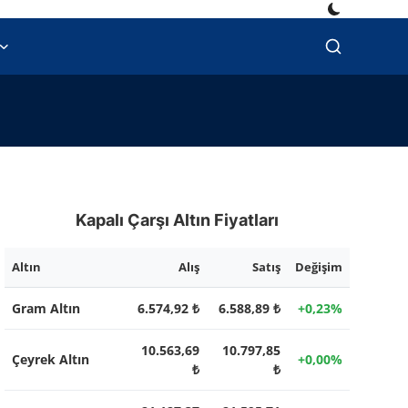
Kapalı Çarşı Altın Fiyatları
Altın
Alış
Satış
Değişim
Gram Altın
6.574,92 ₺
6.588,89 ₺
+0,23%
10.563,69
10.797,85
Çeyrek Altın
+0,00%
₺
₺