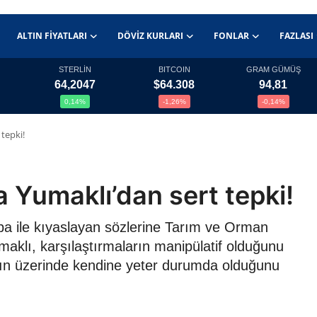
ALTIN FIYATLARI
DÖVIZ KURLARI
FONLAR
FAZLASI
STERLİN
BITCOIN
GRAM GÜMÜŞ
64,2047
$64.308
94,81
0,14%
-1,26%
-0,14%
 tepki!
na Yumaklı’dan sert tepki!
upa ile kıyaslayan sözlerine Tarım ve Orman
aklı, karşılaştırmaların manipülatif olduğunu
90’ın üzerinde kendine yeter durumda olduğunu