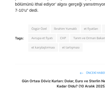
bölümünü ithal ediyor’ algısı gerçeği yansıtmıyo
7-10’u” dedi.
Özgür Özel
İbrahim Yumaklı
et fiyatları
Avrupa et fiyatı
CHP
Tarım ve Orman Bakanl
Tags:
et karşılaştırması
et tartışması
ÖNCEKI HABE
Gün Ortası Döviz Kurları: Dolar, Euro ve Sterlin N
Kadar Oldu? (10 Aralık 2025