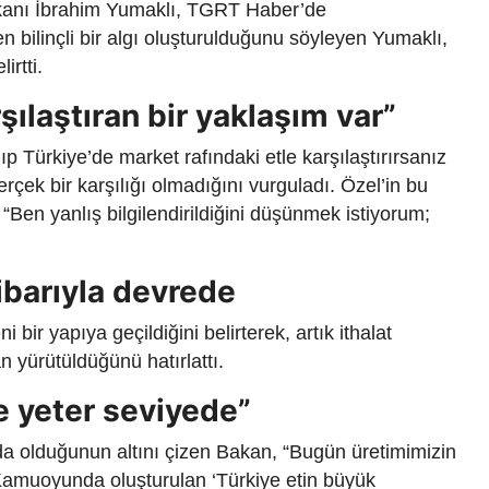
akanı İbrahim Yumaklı, TGRT Haber’de
n bilinçli bir algı oluşturulduğunu söyleyen Yumaklı,
irtti.
ılaştıran bir yaklaşım var”
ıp Türkiye’de market rafındaki etle karşılaştırırsanız
rçek bir karşılığı olmadığını vurguladı. Özel’in bu
, “Ben yanlış bilgilendirildiğini düşünmek istiyorum;
ibarıyla devrede
i bir yapıya geçildiğini belirterek, artık ithalat
n yürütüldüğünü hatırlattı.
e yeter seviyede”
ada olduğunun altını çizen Bakan, “Bugün üretimimizin
 Kamuoyunda oluşturulan ‘Türkiye etin büyük