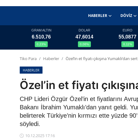
HABERLER
DÖVIZ
GRAM ALTIN
DOLAR
EURO
6.510,76
47,6014
55,0877
Haberler
0,23%
0,06%
0,11%
Döviz
Tiko Para
Haberler
Özel’in et fiyatı çıkışına Yumaklı’dan sert
Altın Fiyatları
HABERLER
Özel’in et fiyatı çıkışı
Döviz Kurları
CHP Lideri Özgür Özel’in et fiyatlarını Avr
Fonlar
Bakanı İbrahim Yumaklı’dan yanıt geldi. Yum
Kripto Paralar
belirterek Türkiye’nin kırmızı ette yüzde 
söyledi.
Çeviriciler
10.12.2025 17:16