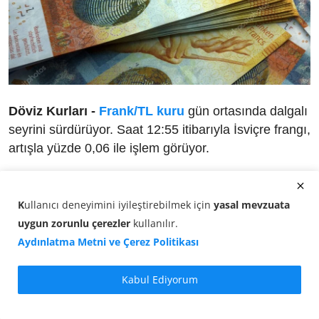
Döviz Kurları -
Frank/TL kuru
gün ortasında dalgalı
seyrini sürdürüyor. Saat 12:55 itibarıyla İsviçre frangı,
artışla yüzde 0,06 ile işlem görüyor.
1 İsviçre Frangı, 58,4434 TL seviyesinde bulunuyor.
K
ullanıcı deneyimini iyileştirebilmek için
yasal mevzuata
Bu saatlerde döviz piyasasında:
uygun zorunlu çerezler
kullanılır
.
Frank alış fiyatı:
58,4127 TL
Aydınlatma Metni ve Çerez Politikası
Frank satış fiyatı:
58,4434 TL
Kabul Ediyorum
Güncel Frank Karşılıkları (27 Mayıs
2026 - 12:55)