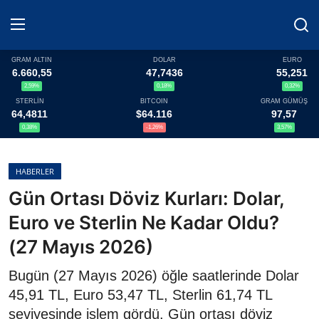
GRAM ALTIN
DOLAR
EURO
6.660,55
47,7436
55,251
2,59%
0,18%
0,32%
Haberler
STERLİN
BITCOIN
GRAM GÜMÜŞ
64,4811
$64.116
97,57
Döviz
0,38%
-1,26%
3,57%
Altın Fiyatları
HABERLER
Gün Ortası Döviz Kurları: Dolar,
Döviz Kurları
Euro ve Sterlin Ne Kadar Oldu?
Fonlar
(27 Mayıs 2026)
Kripto Paralar
Bugün (27 Mayıs 2026) öğle saatlerinde Dolar
45,91 TL, Euro 53,47 TL, Sterlin 61,74 TL
Çeviriciler
seviyesinde işlem gördü. Gün ortası döviz