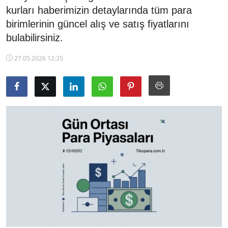
kurları haberimizin detaylarında tüm para
TCMB Kurları
birimlerinin güncel alış ve satış fiyatlarını
bulabilirsiniz.
Emtia Fiyatları
27.05.2026 12:35
Kapalı Çarşı
Şirket Haberleri