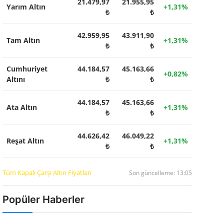
21.479,97
21.955,95
Yarım Altın
+1,31%
₺
₺
42.959,95
43.911,90
Tam Altın
+1,31%
₺
₺
Cumhuriyet
44.184,57
45.163,66
+0,82%
Altını
₺
₺
44.184,57
45.163,66
Ata Altın
+1,31%
₺
₺
44.626,42
46.049,22
Reşat Altın
+1,31%
₺
₺
Tüm Kapalı Çarşı Altın Fiyatları
Son güncelleme: 13:05
Popüler Haberler