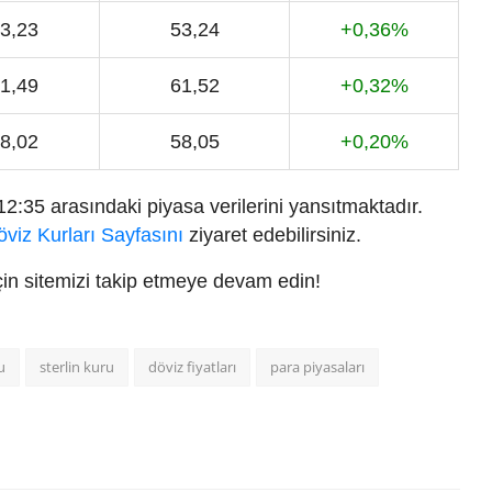
3,23
53,24
+0,36%
1,49
61,52
+0,32%
8,02
58,05
+0,20%
:35 arasındaki piyasa verilerini yansıtmaktadır.
öviz Kurları Sayfasını
ziyaret edebilirsiniz.
 için sitemizi takip etmeye devam edin!
u
sterlin kuru
döviz fiyatları
para piyasaları