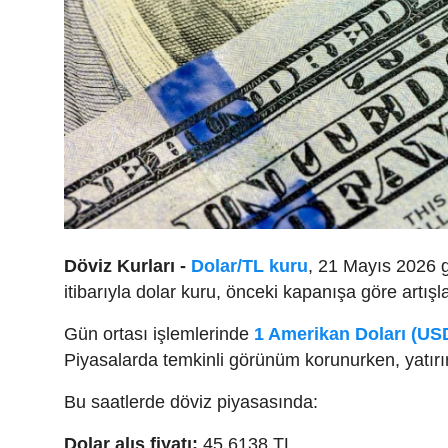
Döviz Kurları -
Dolar/TL kuru
, 21 Mayıs 2026 g
itibarıyla dolar kuru, önceki kapanışa göre artış
Gün ortası işlemlerinde
1 Amerikan Doları (US
Piyasalarda temkinli görünüm korunurken, yatır
Bu saatlerde döviz piyasasında:
Dolar alış fiyatı:
45,6138 TL