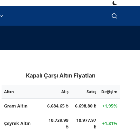
Kapalı Çarşı Altın Fiyatları
Altın
Alış
Satış
Değişim
Gram Altın
6.684,65 ₺
6.698,80 ₺
+1,95%
10.739,99
10.977,97
Çeyrek Altın
+1,31%
₺
₺