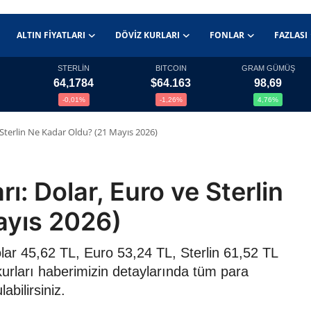
ALTIN FIYATLARI
DÖVIZ KURLARI
FONLAR
FAZLASI
STERLİN
BITCOIN
GRAM GÜMÜŞ
64,1784
$64.163
98,69
-0,01%
-1,26%
4,76%
 Sterlin Ne Kadar Oldu? (21 Mayıs 2026)
ı: Dolar, Euro ve Sterlin
ayıs 2026)
ar 45,62 TL, Euro 53,24 TL, Sterlin 61,52 TL
kurları haberimizin detaylarında tüm para
abilirsiniz.