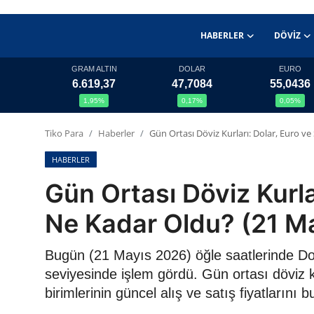
HABERLER
DÖVIZ
GRAM ALTIN
DOLAR
EURO
6.619,37
47,7084
55,0436
Haberler
1,95%
0,17%
0,05%
Döviz
Tiko Para
Haberler
Gün Ortası Döviz Kurları: Dolar, Euro ve
Altın Fiyatları
HABERLER
Gün Ortası Döviz Kurlar
Döviz Kurları
Ne Kadar Oldu? (21 M
Fonlar
Bugün (21 Mayıs 2026) öğle saatlerinde Dol
Kripto Paralar
seviyesinde işlem gördü. Gün ortası döviz 
birimlerinin güncel alış ve satış fiyatlarını bul
Çeviriciler