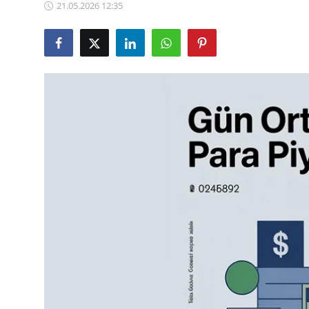
21.05.2026 12:35
TCMB Kurları
Emtia Fiyatları
Kapalı Çarşı
Şirket Haberleri