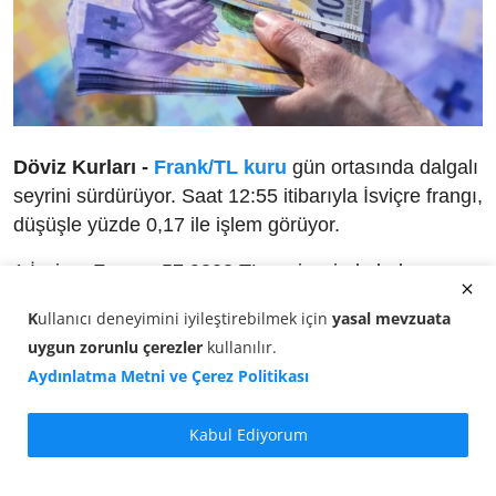
Döviz Kurları -
Frank/TL kuru
gün ortasında dalgalı
seyrini sürdürüyor. Saat 12:55 itibarıyla İsviçre frangı,
düşüşle yüzde 0,17 ile işlem görüyor.
1 İsviçre Frangı, 57,9808 TL seviyesinde bulunuyor.
Bu saatlerde döviz piyasasında:
K
ullanıcı deneyimini iyileştirebilmek için
yasal mevzuata
uygun zorunlu çerezler
kullanılır
.
Frank alış fiyatı:
57,7617 TL
Aydınlatma Metni ve Çerez Politikası
Frank satış fiyatı:
57,9808 TL
Kabul Ediyorum
Güncel Frank Karşılıkları (16 Mayıs
2026 - 12:55)