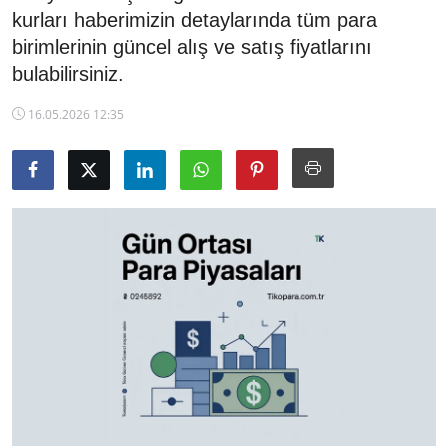
kurları haberimizin detaylarında tüm para
TCMB Kurları
birimlerinin güncel alış ve satış fiyatlarını
bulabilirsiniz.
Emtia Fiyatları
16.05.2026 12:35
Kapalı Çarşı
Şirket Haberleri