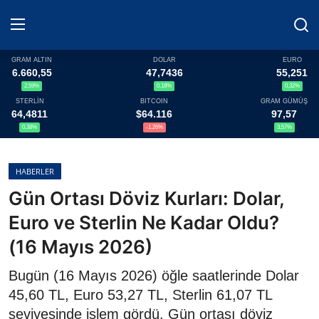
GRAM ALTIN
DOLAR
EURO
6.660,55
47,7436
55,251
2,59%
0,18%
0,32%
Haberler
STERLİN
BITCOIN
GRAM GÜMÜŞ
64,4811
$64.116
97,57
Döviz
0,38%
-1,26%
3,57%
Altın Fiyatları
HABERLER
Gün Ortası Döviz Kurları: Dolar,
Döviz Kurları
Euro ve Sterlin Ne Kadar Oldu?
Fonlar
(16 Mayıs 2026)
Kripto Paralar
Bugün (16 Mayıs 2026) öğle saatlerinde Dolar
45,60 TL, Euro 53,27 TL, Sterlin 61,07 TL
Çeviriciler
seviyesinde işlem gördü. Gün ortası döviz