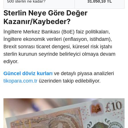
500 sterlin ne kadar?
31.050,10 TL
Sterlin Neye Göre Değer
Kazanır/Kaybeder?
İngiltere Merkez Bankası (BoE) faiz politikaları,
İngiltere ekonomik verileri (enflasyon, istihdam),
Brexit sonrası ticaret dengesi, küresel risk iştahı
sterlin kurunun seyrinde belirleyici olmaya devam
ediyor.
Güncel döviz kurları
ve detaylı piyasa analizleri
tikopara.com.tr
üzerinden takip edilebiliyor.