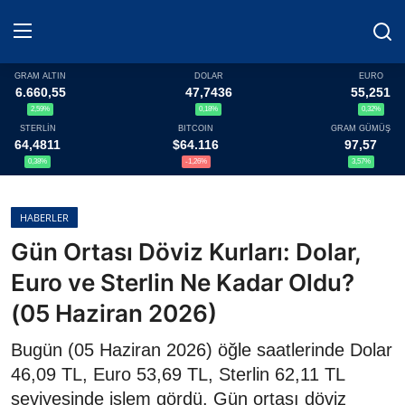
GRAM ALTIN
DOLAR
EURO
6.660,55
47,7436
55,251
2,59%
0,18%
0,32%
Haberler
STERLİN
BITCOIN
GRAM GÜMÜŞ
64,4811
$64.116
97,57
Döviz
0,38%
-1,26%
3,57%
Altın Fiyatları
HABERLER
Gün Ortası Döviz Kurları: Dolar,
Döviz Kurları
Euro ve Sterlin Ne Kadar Oldu?
Fonlar
(05 Haziran 2026)
Kripto Paralar
Bugün (05 Haziran 2026) öğle saatlerinde Dolar
46,09 TL, Euro 53,69 TL, Sterlin 62,11 TL
Çeviriciler
seviyesinde işlem gördü. Gün ortası döviz