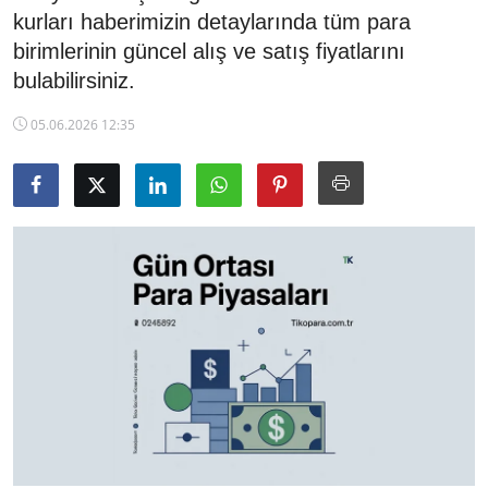
kurları haberimizin detaylarında tüm para
TCMB Kurları
birimlerinin güncel alış ve satış fiyatlarını
bulabilirsiniz.
Emtia Fiyatları
05.06.2026 12:35
Kapalı Çarşı
Şirket Haberleri