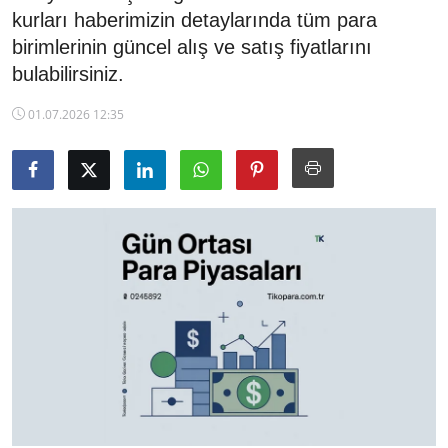
kurları haberimizin detaylarında tüm para
TCMB Kurları
birimlerinin güncel alış ve satış fiyatlarını
bulabilirsiniz.
Emtia Fiyatları
01.07.2026 12:35
Kapalı Çarşı
Şirket Haberleri