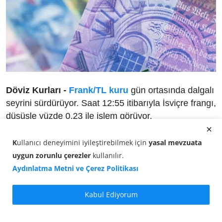
Döviz Kurları -
Frank/TL kuru
gün ortasında dalgalı
seyrini sürdürüyor. Saat 12:55 itibarıyla İsviçre frangı,
düşüşle yüzde 0,23 ile işlem görüyor.
1 İsviçre Frangı, 57,6087 TL seviyesinde bulunuyor.
K
ullanıcı deneyimini iyileştirebilmek için
yasal mevzuata
uygun zorunlu çerezler
kullanılır
.
Bu saatlerde döviz piyasasında:
Aydınlatma Metni ve Çerez Politikası
Frank alış fiyatı:
57,5703 TL
Kabul Ediyorum
Frank satış fiyatı:
57,6087 TL
Güncel Frank Karşılıkları (01 Temmuz