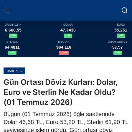
GRAM ALTIN
DOLAR
EURO
6.660,55
47,7436
55,251
2,59%
0,18%
0,32%
Haberler
STERLİN
BITCOIN
GRAM GÜMÜŞ
64,4811
$64.116
97,57
Döviz
0,38%
-1,26%
3,57%
Altın Fiyatları
HABERLER
Gün Ortası Döviz Kurları: Dolar,
Döviz Kurları
Euro ve Sterlin Ne Kadar Oldu?
Fonlar
(01 Temmuz 2026)
Kripto Paralar
Bugün (01 Temmuz 2026) öğle saatlerinde
Dolar 46,68 TL, Euro 53,20 TL, Sterlin 61,90 TL
Çeviriciler
seviyesinde işlem gördü. Gün ortası döviz