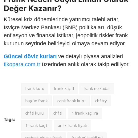
Değer Kazanır?
Küresel kriz dönemlerinde yatırımcı talebi artar,
İsviçre Merkez Bankası (SNB) politikaları, düşük
enflasyon ve finansal istikrar, jeopolitik riskler frank
kurunun seyrinde belirleyici olmaya devam ediyor.
Güncel döviz kurları
ve detaylı piyasa analizleri
tikopara.com.tr
üzerinden anlık olarak takip ediliyor.
frank kuru
frank kaç tl
frank ne kadar
bugün frank
canlı frank kuru
chf try
chf tl kuru
chf tl
1 frank kaç lira
Tags:
1 frank kaç tl
anlık frank fiyatı
serbest piyasa frank
frank yükseldi mi