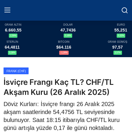
GRAM ALTIN
DOLAR
EURO
6.660,55
47,7436
55,251
2,59%
0,18%
0,32%
Haberler
STERLİN
BITCOIN
GRAM GÜMÜŞ
64,4811
$64.116
97,57
Döviz
0,38%
-1,26%
3,57%
Altın Fiyatları
FRANK (CHF)
İsviçre Frangı Kaç TL? CHF/TL
Döviz Kurları
Akşam Kuru (26 Aralık 2025)
Fonlar
Döviz Kurları: İsviçre frangı 26 Aralık 2025
Kripto Paralar
akşam saatlerinde 54,4756 TL seviyesinde
bulunuyor. Saat 18:15 itibarıyla CHF/TL kuru
Çeviriciler
günü artışla yüzde 0,17 ile günü noktaladı.