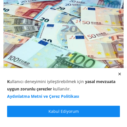
Euro Kaç TL? EUR/TL Akşam Kuru (08 Ağustos 2026)
K
ullanıcı deneyimini iyileştirebilmek için
yasal mevzuata
08.08.2026 18:05
uygun zorunlu çerezler
kullanılır
.
Aydınlatma Metni ve Çerez Politikası
Kabul Ediyorum