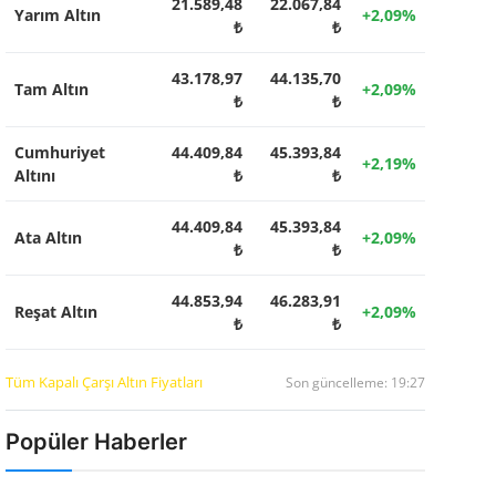
21.589,48
22.067,84
Yarım Altın
+2,09%
₺
₺
43.178,97
44.135,70
Tam Altın
+2,09%
₺
₺
Cumhuriyet
44.409,84
45.393,84
+2,19%
Altını
₺
₺
44.409,84
45.393,84
Ata Altın
+2,09%
₺
₺
44.853,94
46.283,91
Reşat Altın
+2,09%
₺
₺
Tüm Kapalı Çarşı Altın Fiyatları
Son güncelleme: 19:27
Popüler Haberler