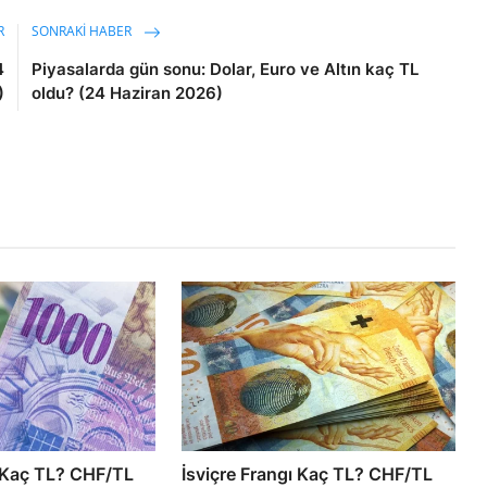
R
SONRAKI HABER
4
Piyasalarda gün sonu: Dolar, Euro ve Altın kaç TL
)
oldu? (24 Haziran 2026)
ı Kaç TL? CHF/TL
İsviçre Frangı Kaç TL? CHF/TL