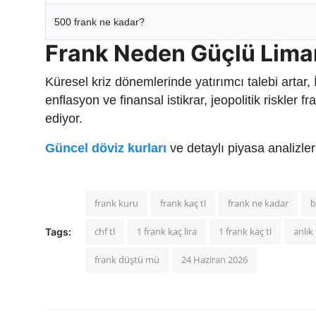
500 frank ne kadar?
Frank Neden Güçlü Lima
Küresel kriz dönemlerinde yatırımcı talebi artar,
enflasyon ve finansal istikrar, jeopolitik riskler
ediyor.
Güncel döviz kurları
ve detaylı piyasa analizle
frank kuru
frank kaç tl
frank ne kadar
b
chf tl
1 frank kaç lira
1 frank kaç tl
anlık 
Tags:
frank düştü mü
24 Haziran 2026