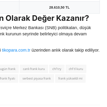
28.610,50 TL
n Olarak Değer Kazanır?
 İsviçre Merkez Bankası (SNB) politikaları, düşük
 frank kurunun seyrinde belirleyici olmaya devam
ri
tikopara.com.tr
üzerinden anlık olarak takip ediliyor.
ugün frank
canlı frank kuru
chf try
chf tl kuru
frank fiyatı
serbest piyasa frank
frank yükseldi mi