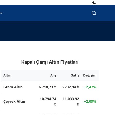
Kapalı Çarşı Altın Fiyatları
Altın
Alış
Satış
Değişim
Gram Altın
6.718,73 ₺
6.732,94 ₺
+2,47%
10.794,74
11.033,92
Çeyrek Altın
+2,09%
₺
₺