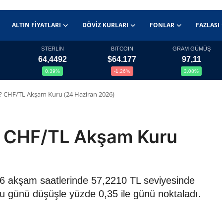
ALTIN FIYATLARI
DÖVIZ KURLARI
FONLAR
FAZLASI
STERLİN
BITCOIN
GRAM GÜMÜŞ
64,4492
$64.177
97,11
0,39%
-1,26%
3,08%
TL? CHF/TL Akşam Kuru (24 Haziran 2026)
L? CHF/TL Akşam Kuru
026 akşam saatlerinde 57,2210 TL seviyesinde
ru günü düşüşle yüzde 0,35 ile günü noktaladı.