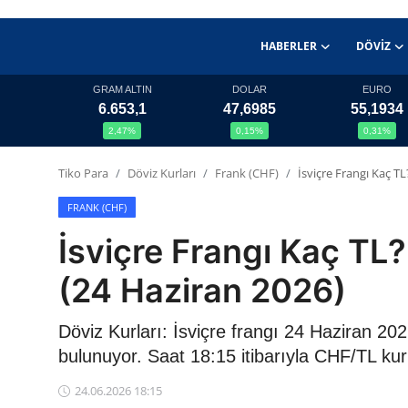
HABERLER
DÖVIZ
GRAM ALTIN
DOLAR
EURO
6.653,1
47,6985
55,1934
Haberler
2,47%
0,15%
0,31%
Döviz
Tiko Para
Döviz Kurları
Frank (CHF)
İsviçre Frangı Kaç 
Altın Fiyatları
FRANK (CHF)
İsviçre Frangı Kaç T
Döviz Kurları
(24 Haziran 2026)
Fonlar
Döviz Kurları: İsviçre frangı 24 Haziran 2
Kripto Paralar
bulunuyor. Saat 18:15 itibarıyla CHF/TL ku
Çeviriciler
24.06.2026 18:15