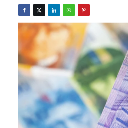
TCMB Kurları
Emtia Fiyatları
Kapalı Çarşı
Şirket Haberleri