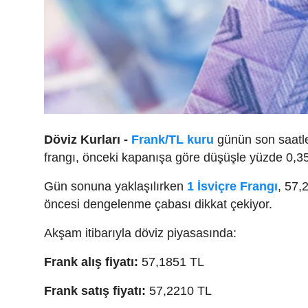
Döviz Kurları -
Frank/TL kuru
günün son saatler
frangı, önceki kapanışa göre düşüşle yüzde 0,35 
Gün sonuna yaklaşılırken
1 İsviçre Frangı
, 57,
öncesi dengelenme çabası dikkat çekiyor.
Akşam itibarıyla döviz piyasasında:
Frank alış fiyatı:
57,1851 TL
Frank satış fiyatı:
57,2210 TL