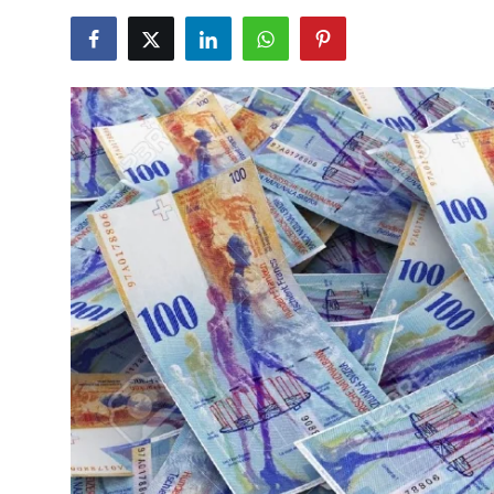
TCMB Kurları
Emtia Fiyatları
Kapalı Çarşı
Şirket Haberleri