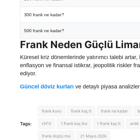
300 frank ne kadar?
500 frank ne kadar?
Frank Neden Güçlü Lima
Küresel kriz dönemlerinde yatırımcı talebi artar,
enflasyon ve finansal istikrar, jeopolitik riskler
ediyor.
Güncel döviz kurları
ve detaylı piyasa analizle
frank kuru
frank kaç tl
frank ne kadar
b
chf tl
1 frank kaç lira
1 frank kaç tl
anlık 
Tags:
frank düştü mü
21 Mayıs 2026