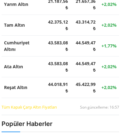
21.187,56
21.657,36
Yarım Altın
+2,02%
₺
₺
42.375,12
43.314,72
Tam Altın
+2,02%
₺
₺
Cumhuriyet
43.583,08
44.549,47
+1,77%
Altını
₺
₺
43.583,08
44.549,47
Ata Altın
+2,02%
₺
₺
44.018,91
45.422,99
Reşat Altın
+2,02%
₺
₺
Tüm Kapalı Çarşı Altın Fiyatları
Son güncelleme: 16:57
Popüler Haberler