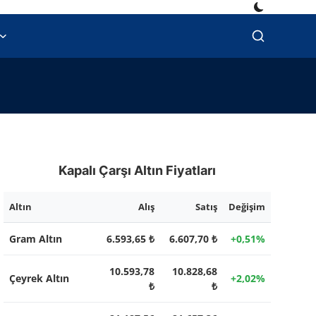
Kapalı Çarşı Altın Fiyatları
Altın
Alış
Satış
Değişim
Gram Altın
6.593,65 ₺
6.607,70 ₺
+0,51%
10.593,78
10.828,68
Çeyrek Altın
+2,02%
₺
₺