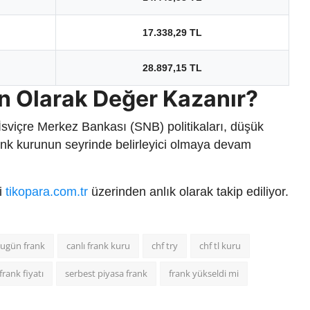
17.338,29 TL
28.897,15 TL
n Olarak Değer Kazanır?
 İsviçre Merkez Bankası (SNB) politikaları, düşük
 frank kurunun seyrinde belirleyici olmaya devam
ri
tikopara.com.tr
üzerinden anlık olarak takip ediliyor.
ugün frank
canlı frank kuru
chf try
chf tl kuru
frank fiyatı
serbest piyasa frank
frank yükseldi mi