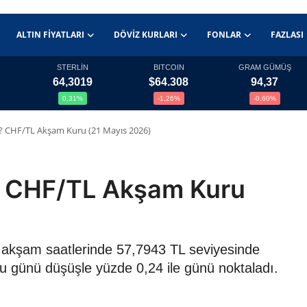
ALTIN FIYATLARI
DÖVIZ KURLARI
FONLAR
FAZLASI
STERLİN
BITCOIN
GRAM GÜMÜŞ
64,3019
$64.308
94,37
0,31%
-1,26%
-0,60%
TL? CHF/TL Akşam Kuru (21 Mayıs 2026)
L? CHF/TL Akşam Kuru
6 akşam saatlerinde 57,7943 TL seviyesinde
ru günü düşüşle yüzde 0,24 ile günü noktaladı.