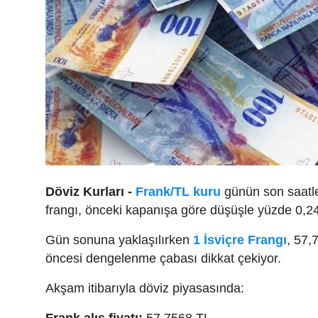
Döviz Kurları -
Frank/TL kuru
günün son saatler
frangı, önceki kapanışa göre düşüşle yüzde 0,24 
Gün sonuna yaklaşılırken
1 İsviçre Frangı
, 57,
öncesi dengelenme çabası dikkat çekiyor.
Akşam itibarıyla döviz piyasasında:
Frank alış fiyatı:
57,7568 TL