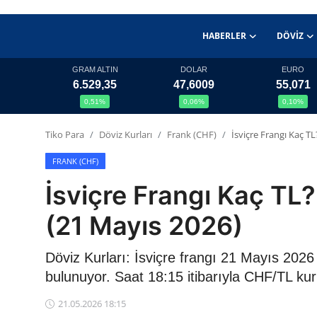
HABERLER
DÖVIZ
GRAM ALTIN
DOLAR
EURO
6.529,35
47,6009
55,071
Haberler
0,51%
0,06%
0,10%
Döviz
Tiko Para
Döviz Kurları
Frank (CHF)
İsviçre Frangı Kaç 
Altın Fiyatları
FRANK (CHF)
İsviçre Frangı Kaç T
Döviz Kurları
(21 Mayıs 2026)
Fonlar
Döviz Kurları: İsviçre frangı 21 Mayıs 202
Kripto Paralar
bulunuyor. Saat 18:15 itibarıyla CHF/TL ku
Çeviriciler
21.05.2026 18:15