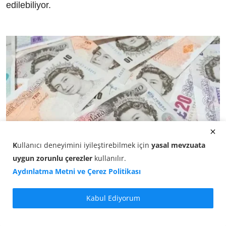
edilebiliyor.
K
ullanıcı deneyimini iyileştirebilmek için
yasal mevzuata
uygun zorunlu çerezler
kullanılır
.
Aydınlatma Metni ve Çerez Politikası
İngiliz Sterlini Kaç TL? GBP/TL Öğle Kuru (07 Ağustos
2...
Kabul Ediyorum
07.08.2026 12:50