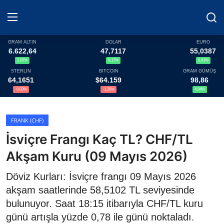
GRAM ALTIN
DOLAR
EURO
6.622,64
47,7117
55,0387
2,00%
0,17%
0,03%
Haberler
STERLİN
BITCOIN
GRAM GÜMÜŞ
64,1651
$64.159
98,86
Döviz
-0,03%
-1,26%
4,94%
Altın Fiyatları
FRANK (CHF)
İsviçre Frangı Kaç TL? CHF/TL
Döviz Kurları
Akşam Kuru (09 Mayıs 2026)
Fonlar
Döviz Kurları: İsviçre frangı 09 Mayıs 2026
Kripto Paralar
akşam saatlerinde 58,5102 TL seviyesinde
bulunuyor. Saat 18:15 itibarıyla CHF/TL kuru
Çeviriciler
günü artışla yüzde 0,78 ile günü noktaladı.