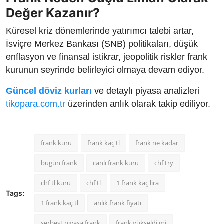
Değer Kazanır?
Küresel kriz dönemlerinde yatırımcı talebi artar,
İsviçre Merkez Bankası (SNB) politikaları, düşük
enflasyon ve finansal istikrar, jeopolitik riskler frank
kurunun seyrinde belirleyici olmaya devam ediyor.
Güncel döviz kurları
ve detaylı piyasa analizleri
tikopara.com.tr
üzerinden anlık olarak takip ediliyor.
frank kuru
frank kaç tl
frank ne kadar
bugün frank
canlı frank kuru
chf try
chf tl kuru
chf tl
1 frank kaç lira
Tags:
1 frank kaç tl
anlık frank fiyatı
serbest piyasa frank
frank yükseldi mi