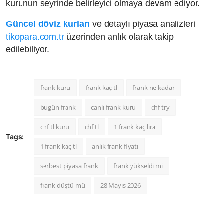
kurunun seyrinde belirleyici olmaya devam ediyor.
Güncel döviz kurları
ve detaylı piyasa analizleri
tikopara.com.tr
üzerinden anlık olarak takip
edilebiliyor.
frank kuru
frank kaç tl
frank ne kadar
bugün frank
canlı frank kuru
chf try
chf tl kuru
chf tl
1 frank kaç lira
Tags:
1 frank kaç tl
anlık frank fiyatı
serbest piyasa frank
frank yükseldi mi
frank düştü mü
28 Mayıs 2026