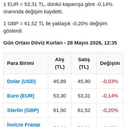
1 EUR = 53,31 TL, dünkü kapanışa göre -0,14%
oranında değişim kaydetti.
1 GBP = 61,52 TL ile yaklaşık -0,20% değişim
gösterdi.
Gün Ortası Döviz Kurları - 28 Mayıs 2026, 12:35
Alış
Satış
Para Birimi
Değişim
(TL)
(TL)
Dolar (USD)
45,89
45,90
-0,03%
Euro (EUR)
53,30
53,31
-0,14%
Sterlin (GBP)
61,50
61,52
-0,20%
İsviçre Frangı