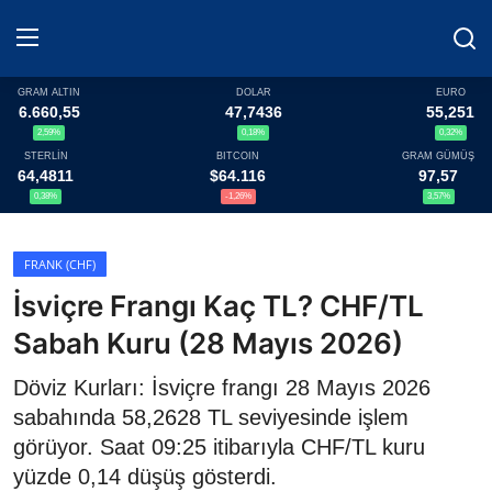
GRAM ALTIN
DOLAR
EURO
6.660,55
47,7436
55,251
2,59%
0,18%
0,32%
Haberler
STERLİN
BITCOIN
GRAM GÜMÜŞ
64,4811
$64.116
97,57
Döviz
0,38%
-1,26%
3,57%
Altın Fiyatları
FRANK (CHF)
İsviçre Frangı Kaç TL? CHF/TL
Döviz Kurları
Sabah Kuru (28 Mayıs 2026)
Fonlar
Döviz Kurları: İsviçre frangı 28 Mayıs 2026
Kripto Paralar
sabahında 58,2628 TL seviyesinde işlem
görüyor. Saat 09:25 itibarıyla CHF/TL kuru
Çeviriciler
yüzde 0,14 düşüş gösterdi.