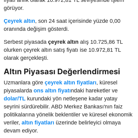
fiyatı anlık olarak 10.972,81 TL seviyesinde işlem
görüyor.
Çeyrek altın
, son 24 saat içerisinde yüzde 0,00
oranında değişim gösterdi.
Serbest piyasada
çeyrek altın
alış 10.725,86 TL
olurken çeyrek altın satış fiyatı ise 10.972,81 TL
olarak gerçekleşti.
Altın Piyasası Değerlendirmesi
Uzmanlara göre
çeyrek altın fiyatları
, küresel
piyasalarda
ons altın fiyatı
ndaki hareketler ve
dolar/TL
kurundaki yön netleşene kadar yatay
seyrini sürdürebilir. ABD Merkez Bankası'nın faiz
politikalarına yönelik beklentiler ve küresel ekonomik
veriler,
altın fiyatları
üzerinde belirleyici olmaya
devam ediyor.