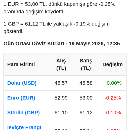
1 EUR = 53,00 TL, dünkü kapanışa göre -0,25%
oranında değişim kaydetti.
1 GBP = 61,12 TL ile yaklaşık -0,19% değişim
gösterdi.
Gün Ortası Döviz Kurları - 19 Mayıs 2026, 12:35
Alış
Satış
Para Birimi
Değişim
(TL)
(TL)
Dolar (USD)
45,57
45,58
+0,00%
Euro (EUR)
52,99
53,00
-0,25%
Sterlin (GBP)
61,10
61,12
-0,19%
İsviçre Frangı