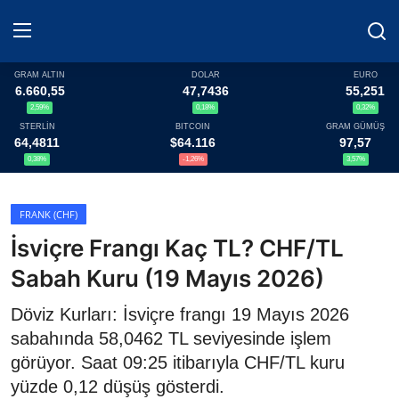
GRAM ALTIN
DOLAR
EURO
6.660,55
47,7436
55,251
2,59%
0,18%
0,32%
Haberler
STERLİN
BITCOIN
GRAM GÜMÜŞ
64,4811
$64.116
97,57
Döviz
0,38%
-1,26%
3,57%
Altın Fiyatları
FRANK (CHF)
İsviçre Frangı Kaç TL? CHF/TL
Döviz Kurları
Sabah Kuru (19 Mayıs 2026)
Fonlar
Döviz Kurları: İsviçre frangı 19 Mayıs 2026
Kripto Paralar
sabahında 58,0462 TL seviyesinde işlem
görüyor. Saat 09:25 itibarıyla CHF/TL kuru
Çeviriciler
yüzde 0,12 düşüş gösterdi.