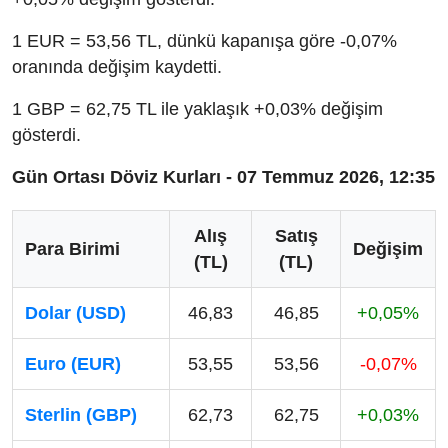
1 EUR = 53,56 TL, dünkü kapanışa göre -0,07%
oranında değişim kaydetti.
1 GBP = 62,75 TL ile yaklaşık +0,03% değişim
gösterdi.
Gün Ortası Döviz Kurları - 07 Temmuz 2026, 12:35
Alış
Satış
Para Birimi
Değişim
(TL)
(TL)
Dolar (USD)
46,83
46,85
+0,05%
Euro (EUR)
53,55
53,56
-0,07%
Sterlin (GBP)
62,73
62,75
+0,03%