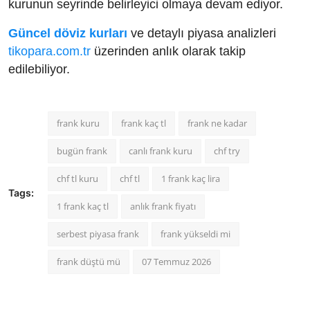
kurunun seyrinde belirleyici olmaya devam ediyor.
Güncel döviz kurları
ve detaylı piyasa analizleri
tikopara.com.tr
üzerinden anlık olarak takip
edilebiliyor.
frank kuru
frank kaç tl
frank ne kadar
bugün frank
canlı frank kuru
chf try
chf tl kuru
chf tl
1 frank kaç lira
Tags:
1 frank kaç tl
anlık frank fiyatı
serbest piyasa frank
frank yükseldi mi
frank düştü mü
07 Temmuz 2026