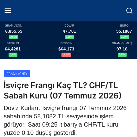
GRAM ALTIN
DOLAR
EURO
6.655,55
47,701
55,1867
2,51%
0,15%
0,30%
Haberler
STERLİN
BITCOIN
GRAM GÜMÜŞ
64,4281
$64.173
97,18
Döviz
0,36%
-1,26%
3,15%
Altın Fiyatları
FRANK (CHF)
İsviçre Frangı Kaç TL? CHF/TL
Döviz Kurları
Sabah Kuru (07 Temmuz 2026)
Fonlar
Döviz Kurları: İsviçre frangı 07 Temmuz 2026
Kripto Paralar
sabahında 58,1082 TL seviyesinde işlem
görüyor. Saat 09:25 itibarıyla CHF/TL kuru
Çeviriciler
yüzde 0,10 düşüş gösterdi.