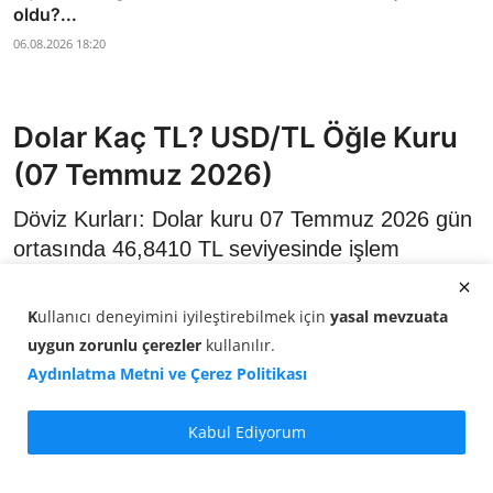
oldu?...
06.08.2026 18:20
Dolar Kaç TL? USD/TL Öğle Kuru
(07 Temmuz 2026)
Döviz Kurları: Dolar kuru 07 Temmuz 2026 gün
ortasında 46,8410 TL seviyesinde işlem
görüyor. Saat 14:00 itibarıyla USD/TL kuru
yüzde 0,05 artış gösterdi.
K
ullanıcı deneyimini iyileştirebilmek için
yasal mevzuata
uygun zorunlu çerezler
kullanılır
.
Aydınlatma Metni ve Çerez Politikası
Kabul Ediyorum