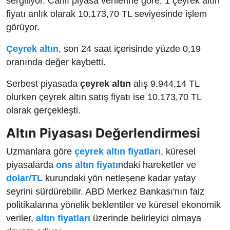
sergiliyor. Canlı piyasa verilerine göre, 1 çeyrek altın
fiyatı anlık olarak 10.173,70 TL seviyesinde işlem
görüyor.
Çeyrek altın
, son 24 saat içerisinde yüzde 0,19
oranında değer kaybetti.
Serbest piyasada
çeyrek altın
alış 9.944,14 TL
olurken çeyrek altın satış fiyatı ise 10.173,70 TL
olarak gerçekleşti.
Altın Piyasası Değerlendirmesi
Uzmanlara göre
çeyrek altın fiyatları
, küresel
piyasalarda
ons altın fiyatı
ndaki hareketler ve
dolar/TL
kurundaki yön netleşene kadar yatay
seyrini sürdürebilir. ABD Merkez Bankası'nın faiz
politikalarına yönelik beklentiler ve küresel ekonomik
veriler,
altın fiyatları
üzerinde belirleyici olmaya