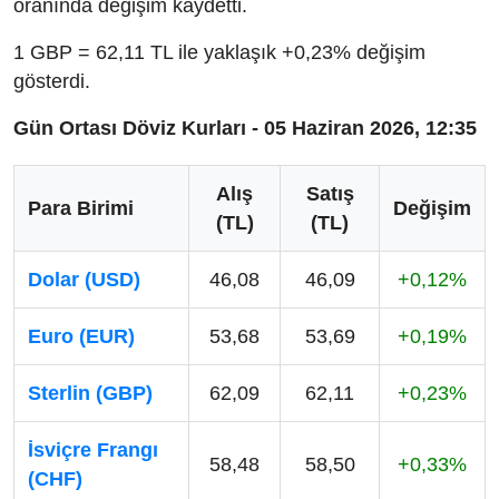
oranında değişim kaydetti.
1 GBP = 62,11 TL ile yaklaşık +0,23% değişim
gösterdi.
Gün Ortası Döviz Kurları - 05 Haziran 2026, 12:35
Alış
Satış
Para Birimi
Değişim
(TL)
(TL)
Dolar (USD)
46,08
46,09
+0,12%
Euro (EUR)
53,68
53,69
+0,19%
Sterlin (GBP)
62,09
62,11
+0,23%
İsviçre Frangı
58,48
58,50
+0,33%
(CHF)