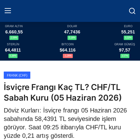
GRAM ALTIN
DOLAR
EURO
6.660,55
47,7436
55,251
2,59%
0,18%
0,32%
Haberler
STERLİN
BITCOIN
GRAM GÜMÜŞ
64,4811
$64.116
97,57
Döviz
0,38%
-1,26%
3,57%
Altın Fiyatları
FRANK (CHF)
İsviçre Frangı Kaç TL? CHF/TL
Döviz Kurları
Sabah Kuru (05 Haziran 2026)
Fonlar
Döviz Kurları: İsviçre frangı 05 Haziran 2026
Kripto Paralar
sabahında 58,4391 TL seviyesinde işlem
görüyor. Saat 09:25 itibarıyla CHF/TL kuru
Çeviriciler
yüzde 0,21 artış gösterdi.