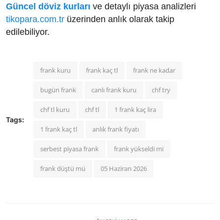
Güncel döviz kurları
ve detaylı piyasa analizleri
tikopara.com.tr
üzerinden anlık olarak takip
edilebiliyor.
frank kuru
frank kaç tl
frank ne kadar
bugün frank
canlı frank kuru
chf try
chf tl kuru
chf tl
1 frank kaç lira
Tags:
1 frank kaç tl
anlık frank fiyatı
serbest piyasa frank
frank yükseldi mi
frank düştü mü
05 Haziran 2026