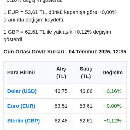
1 EUR = 53,61 TL, dünkü kapanışa göre +0,00%
oranında değişim kaydetti.
1 GBP = 62,61 TL ile yaklaşık +0,12% değişim
gösterdi.
Gün Ortası Döviz Kurları - 04 Temmuz 2026, 12:35
Alış
Satış
Para Birimi
Değişim
(TL)
(TL)
Dolar (USD)
46,75
46,86
+0,16%
Euro (EUR)
53,51
53,61
+0,00%
Sterlin (GBP)
62,48
62,61
+0,12%