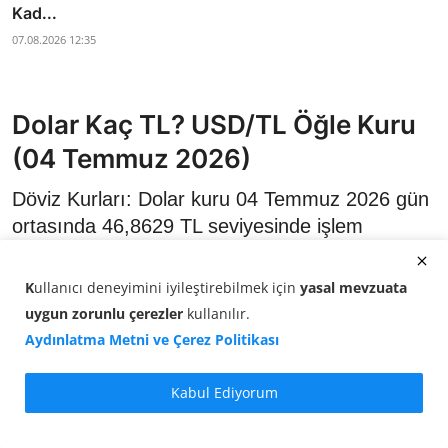
Kad...
07.08.2026 12:35
Dolar Kaç TL? USD/TL Öğle Kuru
(04 Temmuz 2026)
Döviz Kurları: Dolar kuru 04 Temmuz 2026 gün
ortasında 46,8629 TL seviyesinde işlem
görüyor. Saat 14:00 itibarıyla USD/TL kuru
yüzde 0,16 artış gösterdi.
K
ullanıcı deneyimini iyileştirebilmek için
yasal mevzuata
uygun zorunlu çerezler
kullanılır
.
Aydınlatma Metni ve Çerez Politikası
Kabul Ediyorum