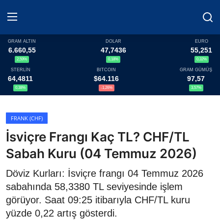
GRAM ALTIN
DOLAR
EURO
6.660,55
47,7436
55,251
2,59%
0,18%
0,32%
Haberler
STERLİN
BITCOIN
GRAM GÜMÜŞ
64,4811
$64.116
97,57
Döviz
0,38%
-1,26%
3,57%
Altın Fiyatları
FRANK (CHF)
İsviçre Frangı Kaç TL? CHF/TL
Döviz Kurları
Sabah Kuru (04 Temmuz 2026)
Fonlar
Döviz Kurları: İsviçre frangı 04 Temmuz 2026
Kripto Paralar
sabahında 58,3380 TL seviyesinde işlem
görüyor. Saat 09:25 itibarıyla CHF/TL kuru
Çeviriciler
yüzde 0,22 artış gösterdi.