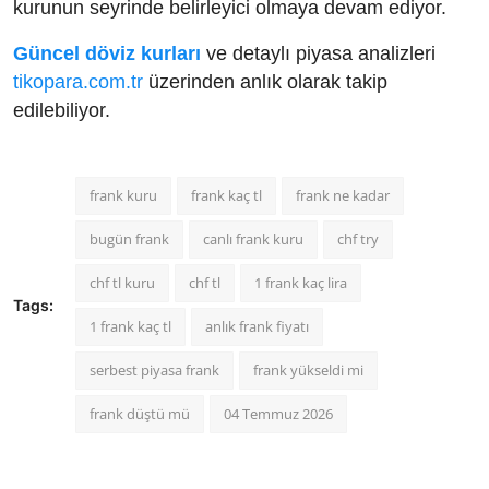
kurunun seyrinde belirleyici olmaya devam ediyor.
Güncel döviz kurları
ve detaylı piyasa analizleri
tikopara.com.tr
üzerinden anlık olarak takip
edilebiliyor.
frank kuru
frank kaç tl
frank ne kadar
bugün frank
canlı frank kuru
chf try
chf tl kuru
chf tl
1 frank kaç lira
Tags:
1 frank kaç tl
anlık frank fiyatı
serbest piyasa frank
frank yükseldi mi
frank düştü mü
04 Temmuz 2026