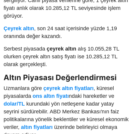
sergiliyor. Canlı piyasa verilerine göre, 1 çeyrek altın
fiyatı anlık olarak 10.285,12 TL seviyesinde işlem
görüyor.
Çeyrek altın
, son 24 saat içerisinde yüzde 1,19
oranında değer kazandı.
Serbest piyasada
çeyrek altın
alış 10.055,28 TL
olurken çeyrek altın satış fiyatı ise 10.285,12 TL
olarak gerçekleşti.
Altın Piyasası Değerlendirmesi
Uzmanlara göre
çeyrek altın fiyatları
, küresel
piyasalarda
ons altın fiyatı
ndaki hareketler ve
dolar/TL
kurundaki yön netleşene kadar yatay
seyrini sürdürebilir. ABD Merkez Bankası'nın faiz
politikalarına yönelik beklentiler ve küresel ekonomik
veriler,
altın fiyatları
üzerinde belirleyici olmaya