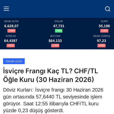
GRAM ALTIN
DOLAR
EURO
6.628,07
47,731
55,198
-0,49%
0,01%
-0,04%
Haberler
STERLİN
BITCOIN
GRAM GÜMÜŞ
64,4397
$64.133
97,23
Döviz
-0,01%
-1,26%
-0,35%
Altın Fiyatları
FRANK (CHF)
İsviçre Frangı Kaç TL? CHF/TL
Döviz Kurları
Öğle Kuru (30 Haziran 2026)
Fonlar
Döviz Kurları: İsviçre frangı 30 Haziran 2026
Kripto Paralar
gün ortasında 57,6440 TL seviyesinde işlem
görüyor. Saat 12:55 itibarıyla CHF/TL kuru
Çeviriciler
yüzde 0,23 düşüş gösterdi.