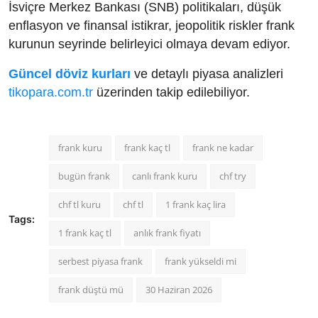
İsviçre Merkez Bankası (SNB) politikaları, düşük
enflasyon ve finansal istikrar, jeopolitik riskler frank
kurunun seyrinde belirleyici olmaya devam ediyor.
Güncel döviz kurları
ve detaylı piyasa analizleri
tikopara.com.tr
üzerinden takip edilebiliyor.
frank kuru
frank kaç tl
frank ne kadar
bugün frank
canlı frank kuru
chf try
chf tl kuru
chf tl
1 frank kaç lira
Tags:
1 frank kaç tl
anlık frank fiyatı
serbest piyasa frank
frank yükseldi mi
frank düştü mü
30 Haziran 2026