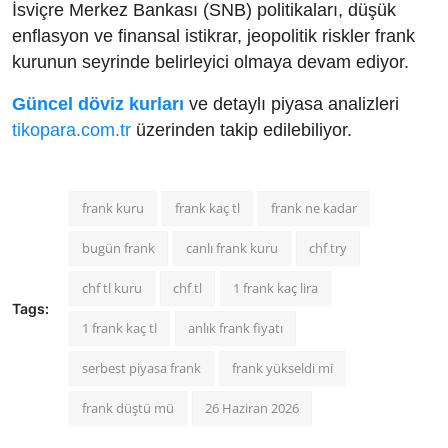
İsviçre Merkez Bankası (SNB) politikaları, düşük
enflasyon ve finansal istikrar, jeopolitik riskler frank
kurunun seyrinde belirleyici olmaya devam ediyor.
Güncel döviz kurları
ve detaylı piyasa analizleri
tikopara.com.tr
üzerinden takip edilebiliyor.
frank kuru
frank kaç tl
frank ne kadar
bugün frank
canlı frank kuru
chf try
chf tl kuru
chf tl
1 frank kaç lira
Tags:
1 frank kaç tl
anlık frank fiyatı
serbest piyasa frank
frank yükseldi mi
frank düştü mü
26 Haziran 2026