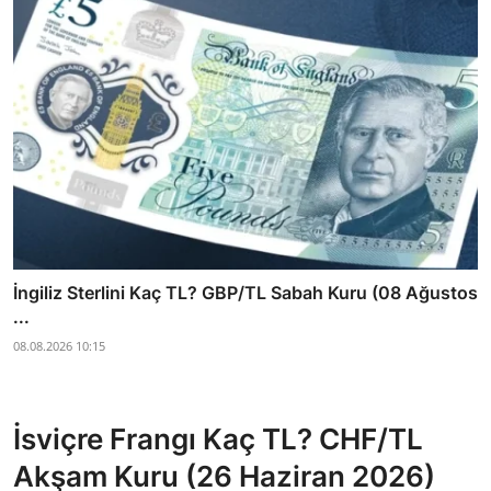
İngiliz Sterlini Kaç TL? GBP/TL Sabah Kuru (08 Ağustos
...
08.08.2026 10:15
İsviçre Frangı Kaç TL? CHF/TL
Akşam Kuru (26 Haziran 2026)