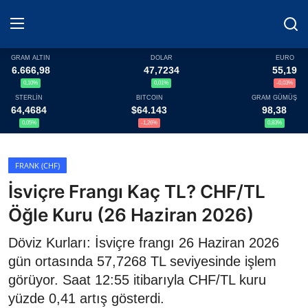
GRAM ALTIN
DOLAR
EURO
6.666,98
47,7234
55,19
0,10%
0,01%
-0,03%
Haberler
STERLİN
BITCOIN
GRAM GÜMÜŞ
64,4684
$64.143
98,38
Döviz
0,05%
-1,26%
0,83%
Altın Fiyatları
FRANK (CHF)
İsviçre Frangı Kaç TL? CHF/TL
Döviz Kurları
Öğle Kuru (26 Haziran 2026)
Fonlar
Döviz Kurları: İsviçre frangı 26 Haziran 2026
Kripto Paralar
gün ortasında 57,7268 TL seviyesinde işlem
görüyor. Saat 12:55 itibarıyla CHF/TL kuru
Çeviriciler
yüzde 0,41 artış gösterdi.