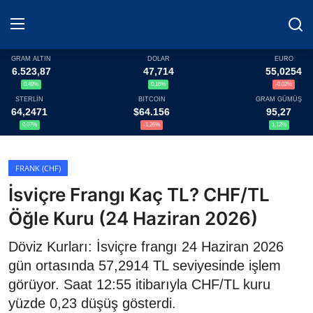
GRAM ALTIN
DOLAR
EURO
6.523,87
47,714
55,0254
0,48%
0,16%
-0,02%
Haberler
STERLİN
BITCOIN
GRAM GÜMÜŞ
64,2471
$64.156
95,27
Döviz
0,07%
-1,26%
1,12%
Altın Fiyatları
FRANK (CHF)
İsviçre Frangı Kaç TL? CHF/TL
Döviz Kurları
Öğle Kuru (24 Haziran 2026)
Fonlar
Döviz Kurları: İsviçre frangı 24 Haziran 2026
Kripto Paralar
gün ortasında 57,2914 TL seviyesinde işlem
görüyor. Saat 12:55 itibarıyla CHF/TL kuru
Çeviriciler
yüzde 0,23 düşüş gösterdi.