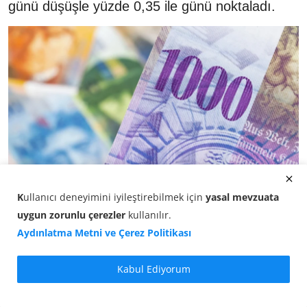
günü düşüşle yüzde 0,35 ile günü noktaladı.
K
ullanıcı deneyimini iyileştirebilmek için
yasal mevzuata
uygun zorunlu çerezler
kullanılır
.
Aydınlatma Metni ve Çerez Politikası
Döviz Kurları -
Frank/TL kuru
günün son
saatlerinde yönünü netleştirdi. Saat 18:15 itibarıyla
Kabul Ediyorum
İsviçre frangı, önceki kapanışa göre düşüşle yüzde
0,35 ile işlem görüyor.