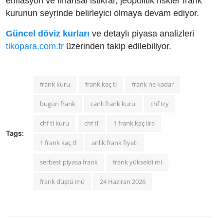
enflasyon ve finansal istikrar, jeopolitik riskler frank
kurunun seyrinde belirleyici olmaya devam ediyor.
Güncel döviz kurları
ve detaylı piyasa analizleri
tikopara.com.tr
üzerinden takip edilebiliyor.
frank kuru
frank kaç tl
frank ne kadar
bugün frank
canlı frank kuru
chf try
chf tl kuru
chf tl
1 frank kaç lira
Tags:
1 frank kaç tl
anlık frank fiyatı
serbest piyasa frank
frank yükseldi mi
frank düştü mü
24 Haziran 2026