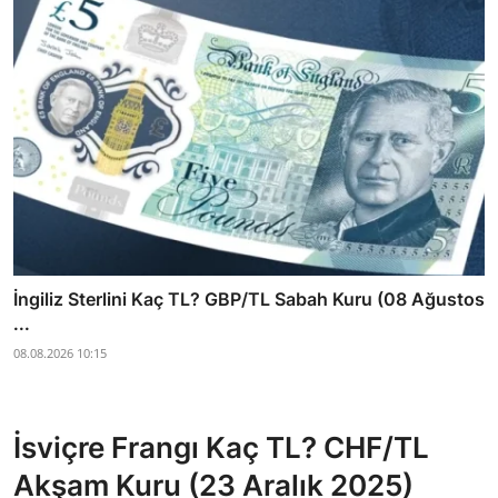
İngiliz Sterlini Kaç TL? GBP/TL Sabah Kuru (08 Ağustos
...
08.08.2026 10:15
İsviçre Frangı Kaç TL? CHF/TL
Akşam Kuru (23 Aralık 2025)