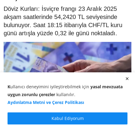
Döviz Kurları: İsviçre frangı 23 Aralık 2025
akşam saatlerinde 54,2420 TL seviyesinde
bulunuyor. Saat 18:15 itibarıyla CHF/TL kuru
günü artışla yüzde 0,32 ile günü noktaladı.
K
ullanıcı deneyimini iyileştirebilmek için
yasal mevzuata
uygun zorunlu çerezler
kullanılır
.
Aydınlatma Metni ve Çerez Politikası
Kabul Ediyorum