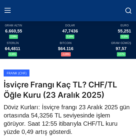
GRAM ALTIN
DOLAR
EURO
6.660,55
47,7436
55,251
2,59%
0,18%
0,32%
Haberler
STERLİN
BITCOIN
GRAM GÜMÜŞ
64,4811
$64.116
97,57
Döviz
0,38%
-1,26%
3,57%
Altın Fiyatları
FRANK (CHF)
İsviçre Frangı Kaç TL? CHF/TL
Döviz Kurları
Öğle Kuru (23 Aralık 2025)
Fonlar
Döviz Kurları: İsviçre frangı 23 Aralık 2025 gün
Kripto Paralar
ortasında 54,3256 TL seviyesinde işlem
görüyor. Saat 12:55 itibarıyla CHF/TL kuru
Çeviriciler
yüzde 0,49 artış gösterdi.