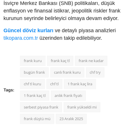
İsviçre Merkez Bankası (SNB) politikaları, düşük
enflasyon ve finansal istikrar, jeopolitik riskler frank
kurunun seyrinde belirleyici olmaya devam ediyor.
Güncel döviz kurları
ve detaylı piyasa analizleri
tikopara.com.tr
üzerinden takip edilebiliyor.
frank kuru
frank kaç tl
frank ne kadar
bugün frank
canlı frank kuru
chf try
chf tl kuru
chf tl
1 frank kaç lira
Tags:
1 frank kaç tl
anlık frank fiyatı
serbest piyasa frank
frank yükseldi mi
frank düştü mü
23 Aralık 2025