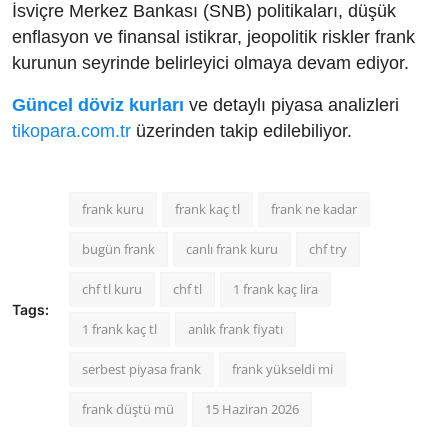
İsviçre Merkez Bankası (SNB) politikaları, düşük
enflasyon ve finansal istikrar, jeopolitik riskler frank
kurunun seyrinde belirleyici olmaya devam ediyor.
Güncel döviz kurları
ve detaylı piyasa analizleri
tikopara.com.tr
üzerinden takip edilebiliyor.
frank kuru
frank kaç tl
frank ne kadar
bugün frank
canlı frank kuru
chf try
chf tl kuru
chf tl
1 frank kaç lira
Tags:
1 frank kaç tl
anlık frank fiyatı
serbest piyasa frank
frank yükseldi mi
frank düştü mü
15 Haziran 2026