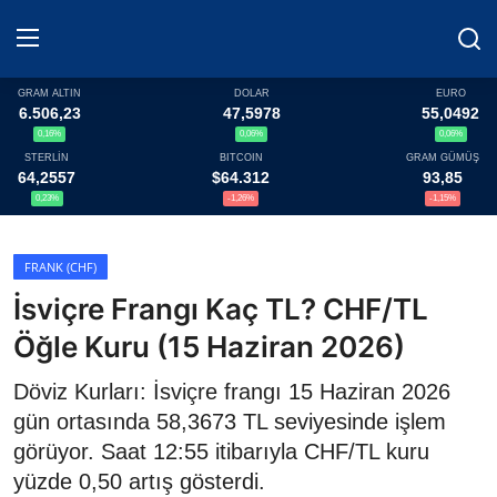
GRAM ALTIN
DOLAR
EURO
6.506,23
47,5978
55,0492
0,16%
0,06%
0,06%
Haberler
STERLİN
BITCOIN
GRAM GÜMÜŞ
64,2557
$64.312
93,85
Döviz
0,23%
-1,26%
-1,15%
Altın Fiyatları
FRANK (CHF)
İsviçre Frangı Kaç TL? CHF/TL
Döviz Kurları
Öğle Kuru (15 Haziran 2026)
Fonlar
Döviz Kurları: İsviçre frangı 15 Haziran 2026
Kripto Paralar
gün ortasında 58,3673 TL seviyesinde işlem
görüyor. Saat 12:55 itibarıyla CHF/TL kuru
Çeviriciler
yüzde 0,50 artış gösterdi.