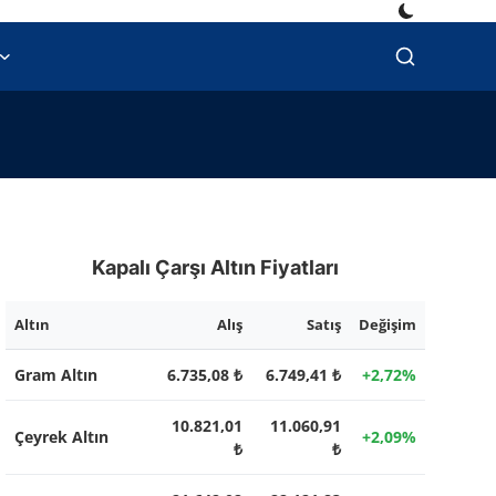
Kapalı Çarşı Altın Fiyatları
Altın
Alış
Satış
Değişim
Gram Altın
6.735,08 ₺
6.749,41 ₺
+2,72%
10.821,01
11.060,91
Çeyrek Altın
+2,09%
₺
₺