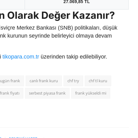
27.069,85 TL
n Olarak Değer Kazanır?
 İsviçre Merkez Bankası (SNB) politikaları, düşük
 frank kurunun seyrinde belirleyici olmaya devam
ri
tikopara.com.tr
üzerinden takip edilebiliyor.
ugün frank
canlı frank kuru
chf try
chf tl kuru
frank fiyatı
serbest piyasa frank
frank yükseldi mi