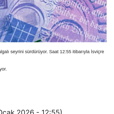
galı seyrini sürdürüyor. Saat 12:55 itibarıyla İsviçre
yor.
 Ocak 2026 - 12:55)