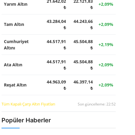
21.642,02
22.121,83
Yarım Altın
+2,09%
₺
₺
43.284,04
44.243,66
Tam Altın
+2,09%
₺
₺
Cumhuriyet
44.517,91
45.504,88
+2,19%
Altını
₺
₺
44.517,91
45.504,88
Ata Altın
+2,09%
₺
₺
44.963,09
46.397,14
Reşat Altın
+2,09%
₺
₺
Tüm Kapalı Çarşı Altın Fiyatları
Son güncelleme: 22:52
Popüler Haberler