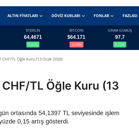
ALTIN FIYATLARI
DÖVIZ KURLARI
FONLAR
FAZLASI
STERLİN
BITCOIN
GRAM GÜMÜŞ
64,4671
$64.171
97,7
0,41%
-1,26%
3,71%
L? CHF/TL Öğle Kuru (13 Ocak 2026)
? CHF/TL Öğle Kuru (13
 gün ortasında 54,1397 TL seviyesinde işlem
yüzde 0,15 artış gösterdi.