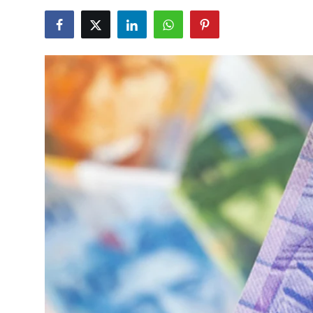
TCMB Kurları
Emtia Fiyatları
Kapalı Çarşı
Şirket Haberleri