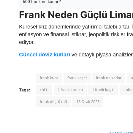
500 frank ne kadar?
Frank Neden Güçlü Lima
Küresel kriz dönemlerinde yatırımcı talebi artar,
enflasyon ve finansal istikrar, jeopolitik riskler
ediyor.
Güncel döviz kurları
ve detaylı piyasa analizle
frank kuru
frank kaç tl
frank ne kadar
b
chf tl
1 frank kaç lira
1 frank kaç tl
anlık 
Tags:
frank düştü mü
13 Ocak 2026