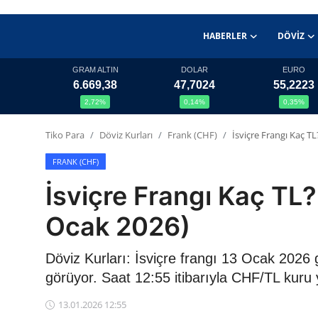
HABERLER
DÖVIZ
GRAM ALTIN
DOLAR
EURO
6.669,38
47,7024
55,2223
Haberler
2,72%
0,14%
0,35%
Döviz
Tiko Para
Döviz Kurları
Frank (CHF)
İsviçre Frangı Kaç T
Altın Fiyatları
FRANK (CHF)
İsviçre Frangı Kaç TL
Döviz Kurları
Ocak 2026)
Fonlar
Döviz Kurları: İsviçre frangı 13 Ocak 2026
Kripto Paralar
görüyor. Saat 12:55 itibarıyla CHF/TL kuru 
Çeviriciler
13.01.2026 12:55