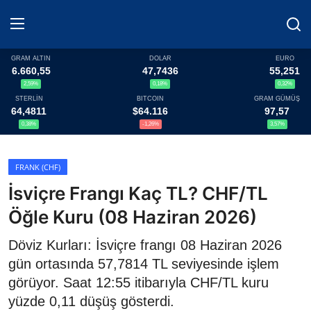
GRAM ALTIN
DOLAR
EURO
6.660,55
47,7436
55,251
2,59%
0,18%
0,32%
Haberler
STERLİN
BITCOIN
GRAM GÜMÜŞ
64,4811
$64.116
97,57
Döviz
0,38%
-1,26%
3,57%
Altın Fiyatları
FRANK (CHF)
İsviçre Frangı Kaç TL? CHF/TL
Döviz Kurları
Öğle Kuru (08 Haziran 2026)
Fonlar
Döviz Kurları: İsviçre frangı 08 Haziran 2026
Kripto Paralar
gün ortasında 57,7814 TL seviyesinde işlem
görüyor. Saat 12:55 itibarıyla CHF/TL kuru
Çeviriciler
yüzde 0,11 düşüş gösterdi.