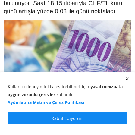
bulunuyor. Saat 18:15 itibarıyla CHF/TL kuru
günü artışla yüzde 0,03 ile günü noktaladı.
K
ullanıcı deneyimini iyileştirebilmek için
yasal mevzuata
uygun zorunlu çerezler
kullanılır
.
Aydınlatma Metni ve Çerez Politikası
Döviz Kurları -
Frank/TL kuru
günün son
Kabul Ediyorum
saatlerinde yönünü netleştirdi. Saat 18:15 itibarıyla
İsviçre frangı, önceki kapanışa göre artışla yüzde