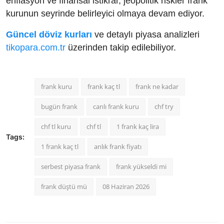
enflasyon ve finansal istikrar, jeopolitik riskler frank
kurunun seyrinde belirleyici olmaya devam ediyor.
Güncel döviz kurları
ve detaylı piyasa analizleri
tikopara.com.tr
üzerinden takip edilebiliyor.
frank kuru
frank kaç tl
frank ne kadar
bugün frank
canlı frank kuru
chf try
chf tl kuru
chf tl
1 frank kaç lira
Tags:
1 frank kaç tl
anlık frank fiyatı
serbest piyasa frank
frank yükseldi mi
frank düştü mü
08 Haziran 2026