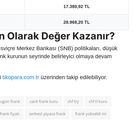
17.380,92 TL
28.968,20 TL
n Olarak Değer Kazanır?
 İsviçre Merkez Bankası (SNB) politikaları, düşük
 frank kurunun seyrinde belirleyici olmaya devam
ri
tikopara.com.tr
üzerinden takip edilebiliyor.
ugün frank
canlı frank kuru
chf try
chf tl kuru
frank fiyatı
serbest piyasa frank
frank yükseldi mi