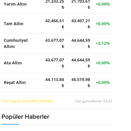
21.233,25
21.703,61
Yarım Altın
+0,00%
₺
₺
42.466,51
43.407,21
Tam Altın
+0,00%
₺
₺
Cumhuriyet
43.677,07
44.644,59
+3,12%
Altını
₺
₺
43.677,07
44.644,59
Ata Altın
+0,00%
₺
₺
44.113,84
45.519,98
Reşat Altın
+0,00%
₺
₺
Tüm Kapalı Çarşı Altın Fiyatları
Son güncelleme: 03:32
Popüler Haberler