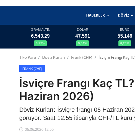
HABERLER
DÖVIZ
GRAM ALTIN
DOLAR
EURO
6.543,29
47,591
55,146
Haberler
0,73%
0,04%
0,20%
Döviz
Tiko Para
Döviz Kurları
Frank (CHF)
İsviçre Frangı Kaç T
Altın Fiyatları
FRANK (CHF)
İsviçre Frangı Kaç TL
Döviz Kurları
Haziran 2026)
Fonlar
Döviz Kurları: İsviçre frangı 06 Haziran 2
Kripto Paralar
görüyor. Saat 12:55 itibarıyla CHF/TL kuru
Çeviriciler
06.06.2026 12:55