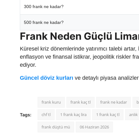
300 frank ne kadar?
500 frank ne kadar?
Frank Neden Güçlü Lima
Küresel kriz dönemlerinde yatırımcı talebi artar,
enflasyon ve finansal istikrar, jeopolitik riskler
ediyor.
Güncel döviz kurları
ve detaylı piyasa analizle
frank kuru
frank kaç tl
frank ne kadar
b
chf tl
1 frank kaç lira
1 frank kaç tl
anlık 
Tags:
frank düştü mü
06 Haziran 2026