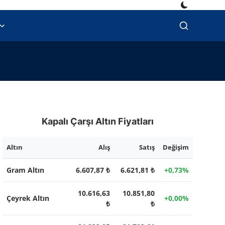
Kapalı Çarşı Altın Fiyatları
Altın
Alış
Satış
Değişim
Gram Altın
6.607,87 ₺
6.621,81 ₺
+0,73%
10.616,63
10.851,80
Çeyrek Altın
+0,00%
₺
₺