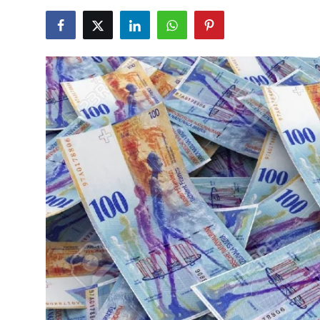
TCMB Kurları
Emtia Fiyatları
Kapalı Çarşı
Şirket Haberleri