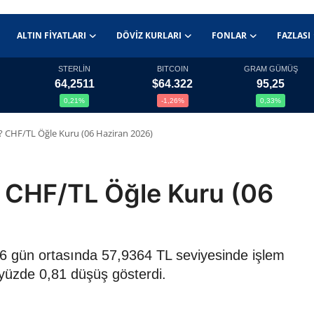
ALTIN FIYATLARI
DÖVIZ KURLARI
FONLAR
FAZLASI
STERLİN
BITCOIN
GRAM GÜMÜŞ
64,2511
$64.322
95,25
0,21%
-1,26%
0,33%
L? CHF/TL Öğle Kuru (06 Haziran 2026)
? CHF/TL Öğle Kuru (06
026 gün ortasında 57,9364 TL seviyesinde işlem
 yüzde 0,81 düşüş gösterdi.