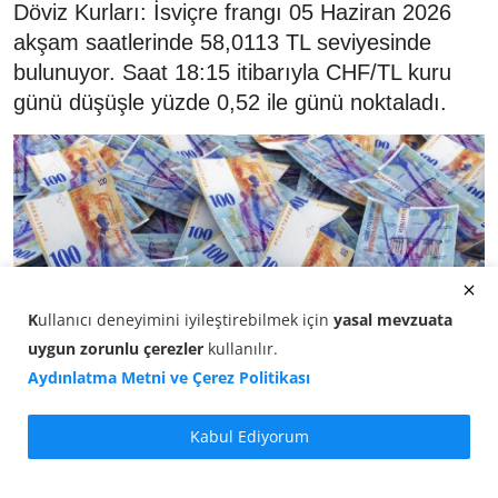
Döviz Kurları: İsviçre frangı 05 Haziran 2026
akşam saatlerinde 58,0113 TL seviyesinde
bulunuyor. Saat 18:15 itibarıyla CHF/TL kuru
günü düşüşle yüzde 0,52 ile günü noktaladı.
K
ullanıcı deneyimini iyileştirebilmek için
yasal mevzuata
uygun zorunlu çerezler
kullanılır
.
Aydınlatma Metni ve Çerez Politikası
Kabul Ediyorum