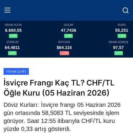
GRAM ALTIN
DOLAR
EURO
6.660,55
47,7436
55,251
2,59%
0,18%
0,32%
Haberler
STERLİN
BITCOIN
GRAM GÜMÜŞ
64,4811
$64.116
97,57
Döviz
0,38%
-1,26%
3,57%
Altın Fiyatları
FRANK (CHF)
İsviçre Frangı Kaç TL? CHF/TL
Döviz Kurları
Öğle Kuru (05 Haziran 2026)
Fonlar
Döviz Kurları: İsviçre frangı 05 Haziran 2026
Kripto Paralar
gün ortasında 58,5083 TL seviyesinde işlem
görüyor. Saat 12:55 itibarıyla CHF/TL kuru
Çeviriciler
yüzde 0,33 artış gösterdi.