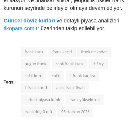
enflasyon ve finansal istikrar, jeopolitik riskler frank
kurunun seyrinde belirleyici olmaya devam ediyor.
Güncel döviz kurları
ve detaylı piyasa analizleri
tikopara.com.tr
üzerinden takip edilebiliyor.
frank kuru
frank kaç tl
frank ne kadar
bugün frank
canlı frank kuru
chf try
chf tl kuru
chf tl
1 frank kaç lira
Tags:
1 frank kaç tl
anlık frank fiyatı
serbest piyasa frank
frank yükseldi mi
frank düştü mü
05 Haziran 2026