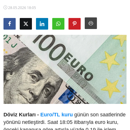
TCMB Kurları
28.05.2026 18:05
Emtia Fiyatları
Kapalı Çarşı
Şirket Haberleri
Döviz Kurları -
Euro/TL kuru
günün son saatlerinde
yönünü netleştirdi. Saat 18:05 itibarıyla euro kuru,
önceki kapanışa göre artışla yüzde 0,19 ile işlem