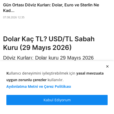
Gün Ortası Döviz Kurları: Dolar, Euro ve Sterlin Ne
Kad...
07.08.2026 12:35
Dolar Kaç TL? USD/TL Sabah
Kuru (29 Mayıs 2026)
Döviz Kurları: Dolar kuru 29 Mayıs 2026
sabahında 45,8996 TL seviyesinde işlem
görüyor. Saat 09:00 itibarıyla USD/TL kuru
K
ullanıcı deneyimini iyileştirebilmek için
yasal mevzuata
yüzde 0,06 artış gösterdi.
uygun zorunlu çerezler
kullanılır
.
Aydınlatma Metni ve Çerez Politikası
Kabul Ediyorum