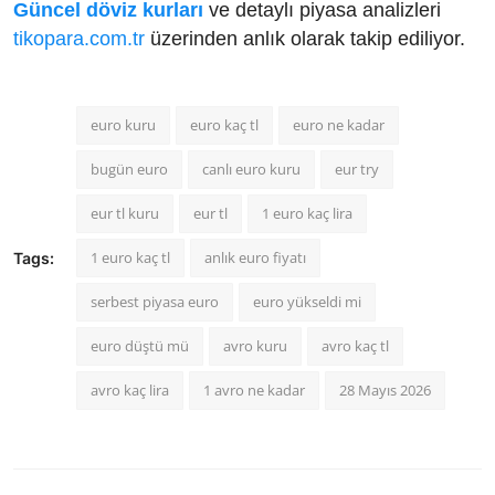
Güncel döviz kurları
ve detaylı piyasa analizleri
tikopara.com.tr
üzerinden anlık olarak takip ediliyor.
euro kuru
euro kaç tl
euro ne kadar
bugün euro
canlı euro kuru
eur try
eur tl kuru
eur tl
1 euro kaç lira
1 euro kaç tl
anlık euro fiyatı
Tags:
serbest piyasa euro
euro yükseldi mi
euro düştü mü
avro kuru
avro kaç tl
avro kaç lira
1 avro ne kadar
28 Mayıs 2026