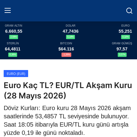
GRAM ALTIN
DOLAR
EURO
6.660,55
47,7436
55,251
2,59%
0,18%
0,32%
Haberler
STERLİN
BITCOIN
GRAM GÜMÜŞ
64,4811
$64.116
97,57
Döviz
0,38%
-1,26%
3,57%
Altın Fiyatları
EURO (EUR)
Euro Kaç TL? EUR/TL Akşam Kuru
Döviz Kurları
(28 Mayıs 2026)
Fonlar
Döviz Kurları: Euro kuru 28 Mayıs 2026 akşam
Kripto Paralar
saatlerinde 53,4857 TL seviyesinde bulunuyor.
Saat 18:05 itibarıyla EUR/TL kuru günü artışla
Çeviriciler
yüzde 0,19 ile günü noktaladı.