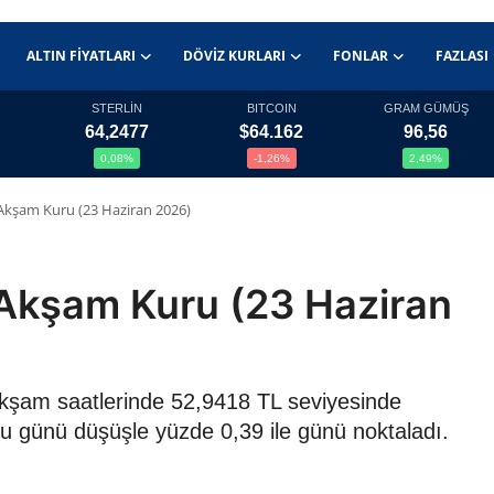
ALTIN FIYATLARI
DÖVIZ KURLARI
FONLAR
FAZLASI
STERLİN
BITCOIN
GRAM GÜMÜŞ
64,2477
$64.162
96,56
0,08%
-1,26%
2,49%
Akşam Kuru (23 Haziran 2026)
Akşam Kuru (23 Haziran
akşam saatlerinde 52,9418 TL seviyesinde
ru günü düşüşle yüzde 0,39 ile günü noktaladı.