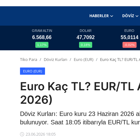
HABERLER
DÖVIZ
GRAM ALTIN
DOLAR
EURO
6.568,66
47,7092
55,0114
Haberler
1,17%
0,16%
-0,02%
Döviz
Tiko Para
Döviz Kurları
Euro (EUR)
Euro Kaç TL? EUR/TL 
Altın Fiyatları
EURO (EUR)
Euro Kaç TL? EUR/TL 
Döviz Kurları
2026)
Fonlar
Döviz Kurları: Euro kuru 23 Haziran 2026 
Kripto Paralar
bulunuyor. Saat 18:05 itibarıyla EUR/TL ku
Çeviriciler
23.06.2026 18:05