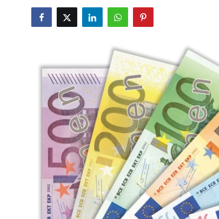
TCMB Kurları
Emtia Fiyatları
Kapalı Çarşı
Şirket Haberleri