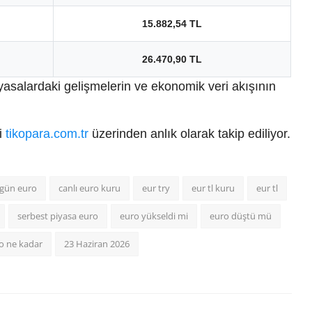
15.882,54 TL
26.470,90 TL
yasalardaki gelişmelerin ve ekonomik veri akışının
ri
tikopara.com.tr
üzerinden anlık olarak takip ediliyor.
gün euro
canlı euro kuru
eur try
eur tl kuru
eur tl
serbest piyasa euro
euro yükseldi mi
euro düştü mü
o ne kadar
23 Haziran 2026