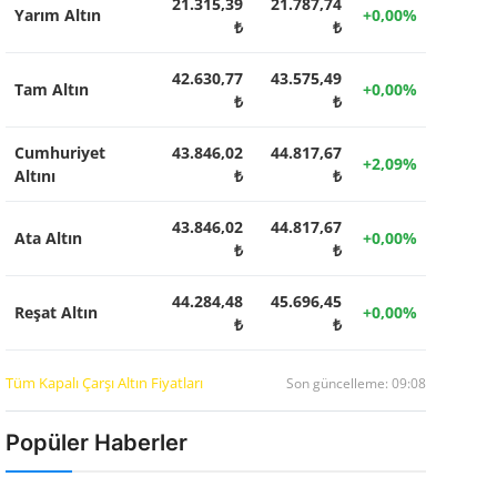
21.315,39
21.787,74
Yarım Altın
+0,00%
₺
₺
42.630,77
43.575,49
Tam Altın
+0,00%
₺
₺
Cumhuriyet
43.846,02
44.817,67
+2,09%
Altını
₺
₺
43.846,02
44.817,67
Ata Altın
+0,00%
₺
₺
44.284,48
45.696,45
Reşat Altın
+0,00%
₺
₺
Tüm Kapalı Çarşı Altın Fiyatları
Son güncelleme: 09:08
Popüler Haberler