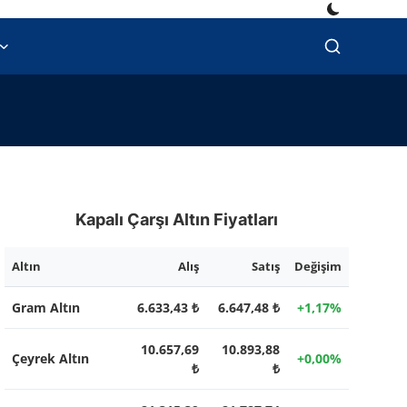
Kapalı Çarşı Altın Fiyatları
Altın
Alış
Satış
Değişim
Gram Altın
6.633,43 ₺
6.647,48 ₺
+1,17%
10.657,69
10.893,88
Çeyrek Altın
+0,00%
₺
₺