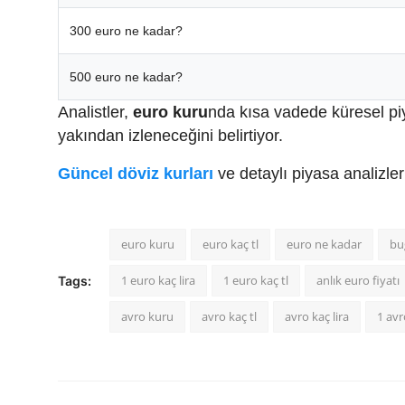
300 euro ne kadar?
500 euro ne kadar?
Analistler,
euro kuru
nda kısa vadede küresel pi
yakından izleneceğini belirtiyor.
Güncel döviz kurları
ve detaylı piyasa analizle
euro kuru
euro kaç tl
euro ne kadar
bu
1 euro kaç lira
1 euro kaç tl
anlık euro fiyatı
Tags:
avro kuru
avro kaç tl
avro kaç lira
1 avr