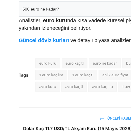
500 euro ne kadar?
Analistler,
euro kuru
nda kısa vadede küresel pi
yakından izleneceğini belirtiyor.
Güncel döviz kurları
ve detaylı piyasa analizle
euro kuru
euro kaç tl
euro ne kadar
bu
1 euro kaç lira
1 euro kaç tl
anlık euro fiyatı
Tags:
avro kuru
avro kaç tl
avro kaç lira
1 avr
ÖNCEKI HABE
Dolar Kaç TL? USD/TL Akşam Kuru (15 Mayıs 2026