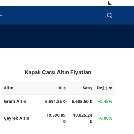
Kapalı Çarşı Altın Fiyatları
Altın
Alış
Satış
Değişim
Gram Altın
6.591,85 ₺
6.605,60 ₺
+0,48%
10.590,89
10.825,24
Çeyrek Altın
+0,00%
₺
₺