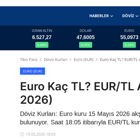
HABERLER
DÖVIZ
GRAM ALTIN
DOLAR
EURO
6.527,27
47,6005
55,0973
Haberler
0,48%
0,06%
0,14%
Döviz
Tiko Para
Döviz Kurları
Euro (EUR)
Euro Kaç TL? EUR/TL 
Altın Fiyatları
EURO (EUR)
Euro Kaç TL? EUR/TL 
Döviz Kurları
2026)
Fonlar
Döviz Kurları: Euro kuru 15 Mayıs 2026 ak
Kripto Paralar
bulunuyor. Saat 18:05 itibarıyla EUR/TL ku
Çeviriciler
15.05.2026 18:05