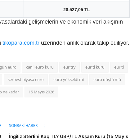
26.527,05 TL
yasalardaki gelişmelerin ve ekonomik veri akışının
ri
tikopara.com.tr
üzerinden anlık olarak takip ediliyor.
gün euro
canlı euro kuru
eur try
eur tl kuru
eur tl
serbest piyasa euro
euro yükseldi mi
euro düştü mü
o ne kadar
15 Mayıs 2026
R
SONRAKI HABER
)
İngiliz Sterlini Kaç TL? GBP/TL Akşam Kuru (15 Mayıs