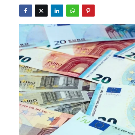
TCMB Kurları
Emtia Fiyatları
Kapalı Çarşı
Şirket Haberleri