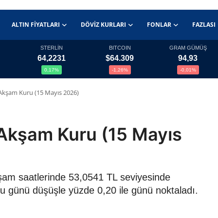
ALTIN FIYATLARI
DÖVIZ KURLARI
FONLAR
FAZLASI
STERLİN
BITCOIN
GRAM GÜMÜŞ
64,2231
$64.309
94,93
0,17%
-1,26%
-0,01%
Akşam Kuru (15 Mayıs 2026)
Akşam Kuru (15 Mayıs
şam saatlerinde 53,0541 TL seviyesinde
ru günü düşüşle yüzde 0,20 ile günü noktaladı.