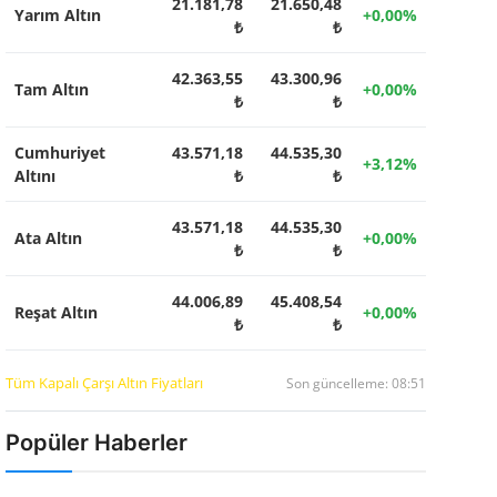
21.181,78
21.650,48
Yarım Altın
+0,00%
₺
₺
42.363,55
43.300,96
Tam Altın
+0,00%
₺
₺
Cumhuriyet
43.571,18
44.535,30
+3,12%
Altını
₺
₺
43.571,18
44.535,30
Ata Altın
+0,00%
₺
₺
44.006,89
45.408,54
Reşat Altın
+0,00%
₺
₺
Tüm Kapalı Çarşı Altın Fiyatları
Son güncelleme: 08:51
Popüler Haberler