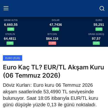
GRAM ALTIN
DOLAR
EURO
6.660,55
47,7436
55,251
2,59%
0,18%
0,32%
Haberler
STERLİN
BITCOIN
GRAM GÜMÜŞ
64,4811
$64.116
97,57
Döviz
0,38%
-1,26%
3,57%
Altın Fiyatları
EURO (EUR)
Euro Kaç TL? EUR/TL Akşam Kuru
Döviz Kurları
(06 Temmuz 2026)
Fonlar
Döviz Kurları: Euro kuru 06 Temmuz 2026
Kripto Paralar
akşam saatlerinde 53,4990 TL seviyesinde
bulunuyor. Saat 18:05 itibarıyla EUR/TL kuru
Çeviriciler
günü düşüşle yüzde 0,13 ile günü noktaladı.