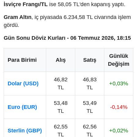
İsviçre Frangı/TL
ise 58,05 TL'den kapanış yaptı.
Gram Altın
, iç piyasada 6.234,58 TL civarında işlem
gördü.
Gün Sonu Döviz Kurları - 06 Temmuz 2026, 18:15
Günlük
Para Birimi
Alış
Satış
Değişim
46,82
46,83
Dolar (USD)
+0,03%
TL
TL
53,48
53,49
Euro (EUR)
-0,14%
TL
TL
62,55
62,56
Sterlin (GBP)
+0,02%
TL
TL