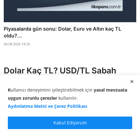
Piyasalarda gün sonu: Dolar, Euro ve Altın kaç TL
oldu?...
06.08.2026 18:20
Dolar Kaç TL? USD/TL Sabah
Kuru (07 Temmuz 2026)
K
ullanıcı deneyimini iyileştirebilmek için
yasal mevzuata
Döviz Kurları: Dolar kuru 07 Temmuz 2026
uygun zorunlu çerezler
kullanılır
.
sabahında 46,8454 TL seviyesinde işlem
Aydınlatma Metni ve Çerez Politikası
görüyor. Saat 09:00 itibarıyla USD/TL kuru
yüzde 0,05 artış gösterdi.
Kabul Ediyorum