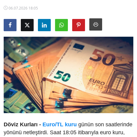
TCMB Kurları
06.07.2026 18:05
Emtia Fiyatları
Kapalı Çarşı
Şirket Haberleri
Döviz Kurları -
Euro/TL kuru
günün son saatlerinde
yönünü netleştirdi. Saat 18:05 itibarıyla euro kuru,