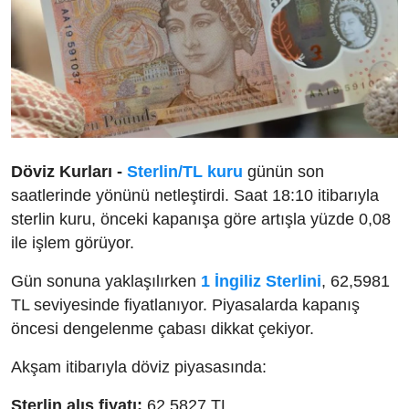
Döviz Kurları -
Sterlin/TL kuru
günün son
saatlerinde yönünü netleştirdi. Saat 18:10 itibarıyla
sterlin kuru, önceki kapanışa göre artışla yüzde 0,08
ile işlem görüyor.
Gün sonuna yaklaşılırken
1 İngiliz Sterlini
, 62,5981
TL seviyesinde fiyatlanıyor. Piyasalarda kapanış
öncesi dengelenme çabası dikkat çekiyor.
Akşam itibarıyla döviz piyasasında:
Sterlin alış fiyatı:
62,5827 TL