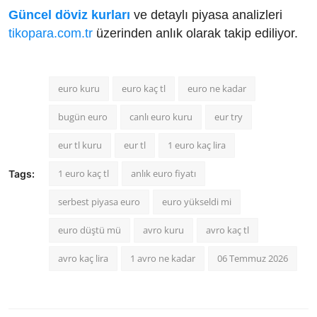
Güncel döviz kurları
ve detaylı piyasa analizleri
tikopara.com.tr
üzerinden anlık olarak takip ediliyor.
euro kuru
euro kaç tl
euro ne kadar
bugün euro
canlı euro kuru
eur try
eur tl kuru
eur tl
1 euro kaç lira
1 euro kaç tl
anlık euro fiyatı
Tags:
serbest piyasa euro
euro yükseldi mi
euro düştü mü
avro kuru
avro kaç tl
avro kaç lira
1 avro ne kadar
06 Temmuz 2026