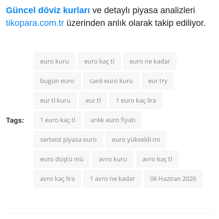
Güncel döviz kurları
ve detaylı piyasa analizleri
tikopara.com.tr
üzerinden anlık olarak takip ediliyor.
euro kuru
euro kaç tl
euro ne kadar
bugün euro
canlı euro kuru
eur try
eur tl kuru
eur tl
1 euro kaç lira
1 euro kaç tl
anlık euro fiyatı
Tags:
serbest piyasa euro
euro yükseldi mi
euro düştü mü
avro kuru
avro kaç tl
avro kaç lira
1 avro ne kadar
06 Haziran 2026