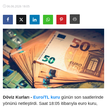
TCMB Kurları
06.06.2026 18:05
Emtia Fiyatları
Kapalı Çarşı
Şirket Haberleri
Döviz Kurları -
Euro/TL kuru
günün son saatlerinde
yönünü netleştirdi. Saat 18:05 itibarıyla euro kuru,