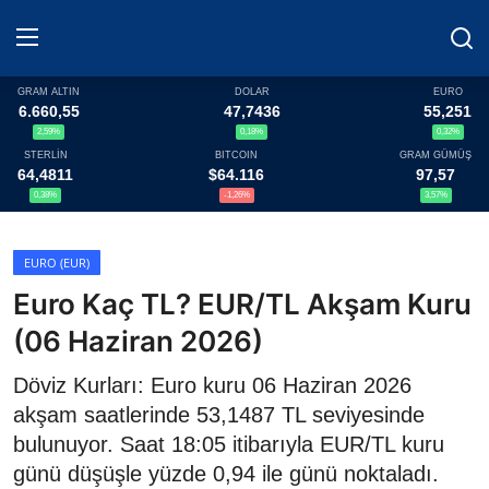
GRAM ALTIN
DOLAR
EURO
6.660,55
47,7436
55,251
2,59%
0,18%
0,32%
Haberler
STERLİN
BITCOIN
GRAM GÜMÜŞ
64,4811
$64.116
97,57
Döviz
0,38%
-1,26%
3,57%
Altın Fiyatları
EURO (EUR)
Euro Kaç TL? EUR/TL Akşam Kuru
Döviz Kurları
(06 Haziran 2026)
Fonlar
Döviz Kurları: Euro kuru 06 Haziran 2026
Kripto Paralar
akşam saatlerinde 53,1487 TL seviyesinde
bulunuyor. Saat 18:05 itibarıyla EUR/TL kuru
Çeviriciler
günü düşüşle yüzde 0,94 ile günü noktaladı.