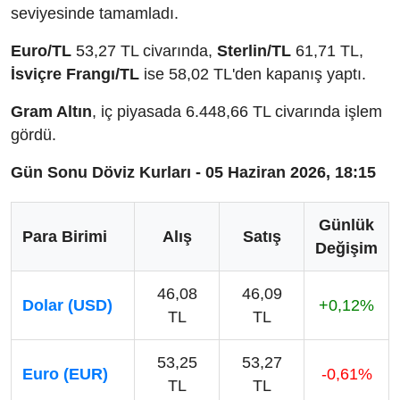
seviyesinde tamamladı.
Euro/TL
53,27 TL civarında,
Sterlin/TL
61,71 TL,
İsviçre Frangı/TL
ise 58,02 TL'den kapanış yaptı.
Gram Altın
, iç piyasada 6.448,66 TL civarında işlem
gördü.
Gün Sonu Döviz Kurları - 05 Haziran 2026, 18:15
Günlük
Para Birimi
Alış
Satış
Değişim
46,08
46,09
Dolar (USD)
+0,12%
TL
TL
53,25
53,27
Euro (EUR)
-0,61%
TL
TL