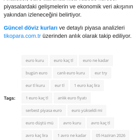
piyasalardaki gelişmelerin ve ekonomik veri akışının
yakından izleneceğini belirtiyor.
Güncel döviz kurları
ve detaylı piyasa analizleri
tikopara.com.tr
üzerinden anlık olarak takip ediliyor.
euro kuru
euro kaç tl
euro ne kadar
bugün euro
canlı euro kuru
eur try
eur tl kuru
eur tl
1 euro kaç lira
1 euro kaç tl
anlık euro fiyatı
Tags:
serbest piyasa euro
euro yükseldi mi
euro düştü mü
avro kuru
avro kaç tl
avro kaç lira
1 avro ne kadar
05 Haziran 2026