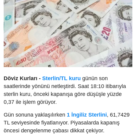
Döviz Kurları -
Sterlin/TL kuru
günün son
saatlerinde yönünü netleştirdi. Saat 18:10 itibarıyla
sterlin kuru, önceki kapanışa göre düşüşle yüzde
0,37 ile işlem görüyor.
Gün sonuna yaklaşılırken
1 İngiliz Sterlini
, 61,7429
TL seviyesinde fiyatlanıyor. Piyasalarda kapanış
öncesi dengelenme çabası dikkat çekiyor.