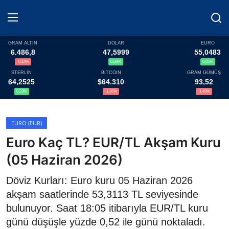
GRAM ALTIN
DOLAR
EURO
6.486,8
47,5999
55,0483
-0,14%
0,06%
0,05%
Haberler
STERLİN
BITCOIN
GRAM GÜMÜŞ
64,2525
$64.310
93,52
Döviz
0,23%
-1,26%
-1,49%
Altın Fiyatları
EURO (EUR)
Euro Kaç TL? EUR/TL Akşam Kuru
Döviz Kurları
(05 Haziran 2026)
Fonlar
Döviz Kurları: Euro kuru 05 Haziran 2026
Kripto Paralar
akşam saatlerinde 53,3113 TL seviyesinde
bulunuyor. Saat 18:05 itibarıyla EUR/TL kuru
Çeviriciler
günü düşüşle yüzde 0,52 ile günü noktaladı.