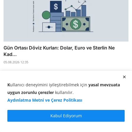
Gün Ortası Döviz Kurları: Dolar, Euro ve Sterlin Ne
Kad...
05.08.2026 12:35
K
ullanıcı deneyimini iyileştirebilmek için
yasal mevzuata
Dolar Kaç TL? USD/TL Sabah
uygun zorunlu çerezler
kullanılır
.
Kuru (06 Haziran 2026)
Aydınlatma Metni ve Çerez Politikası
Döviz Kurları: Dolar kuru 06 Haziran 2026
Kabul Ediyorum
sabahında 46,1116 TL seviyesinde işlem
görüyor. Saat 09:00 itibarıyla USD/TL kuru