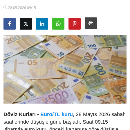
TCMB Kurları
28.05.2026 09:15
Emtia Fiyatları
Kapalı Çarşı
Şirket Haberleri
Döviz Kurları -
Euro/TL kuru
, 28 Mayıs 2026 sabah
saatlerinde düşüşle güne başladı. Saat 09:15
itibarıyla euro kuru, önceki kapanışa göre düşüşle