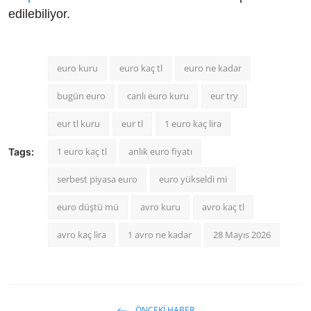
edilebiliyor.
euro kuru
euro kaç tl
euro ne kadar
bugün euro
canlı euro kuru
eur try
eur tl kuru
eur tl
1 euro kaç lira
1 euro kaç tl
anlık euro fiyatı
Tags:
serbest piyasa euro
euro yükseldi mi
euro düştü mü
avro kuru
avro kaç tl
avro kaç lira
1 avro ne kadar
28 Mayıs 2026
ÖNCEKI HABER