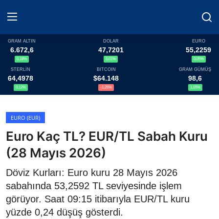
GRAM ALTIN
DOLAR
EURO
6.672,6
47,7201
55,2259
0,18%
0,01%
0,05%
Haberler
STERLİN
BITCOIN
GRAM GÜMÜŞ
64,4978
$64.148
98,6
Döviz
0,12%
-1,26%
1,05%
Altın Fiyatları
EURO (EUR)
Euro Kaç TL? EUR/TL Sabah Kuru
Döviz Kurları
(28 Mayıs 2026)
Fonlar
Döviz Kurları: Euro kuru 28 Mayıs 2026
Kripto Paralar
sabahında 53,2592 TL seviyesinde işlem
görüyor. Saat 09:15 itibarıyla EUR/TL kuru
Çeviriciler
yüzde 0,24 düşüş gösterdi.