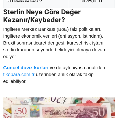
500 sterlin ne kadar?
30.725,00 TL
Sterlin Neye Göre Değer
Kazanır/Kaybeder?
İngiltere Merkez Bankası (BoE) faiz politikaları,
İngiltere ekonomik verileri (enflasyon, istihdam),
Brexit sonrası ticaret dengesi, küresel risk iştahı
sterlin kurunun seyrinde belirleyici olmaya devam
ediyor.
Güncel döviz kurları
ve detaylı piyasa analizleri
tikopara.com.tr
üzerinden anlık olarak takip
edilebiliyor.