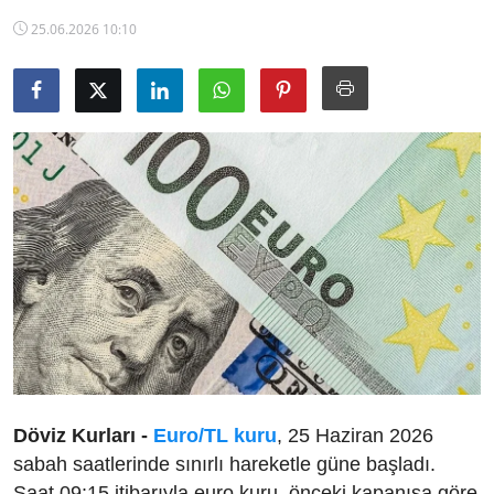
TCMB Kurları
25.06.2026 10:10
Emtia Fiyatları
Kapalı Çarşı
Şirket Haberleri
Döviz Kurları -
Euro/TL kuru
, 25 Haziran 2026
sabah saatlerinde sınırlı hareketle güne başladı.
Saat 09:15 itibarıyla euro kuru, önceki kapanışa göre