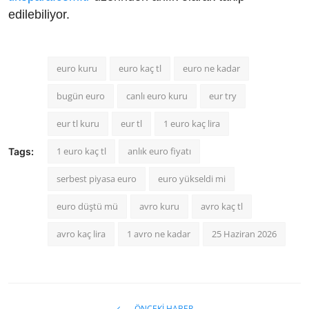
edilebiliyor.
euro kuru
euro kaç tl
euro ne kadar
bugün euro
canlı euro kuru
eur try
eur tl kuru
eur tl
1 euro kaç lira
1 euro kaç tl
anlık euro fiyatı
Tags:
serbest piyasa euro
euro yükseldi mi
euro düştü mü
avro kuru
avro kaç tl
avro kaç lira
1 avro ne kadar
25 Haziran 2026
ÖNCEKI HABER