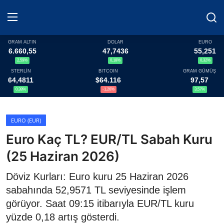
GRAM ALTIN
DOLAR
EURO
6.660,55
47,7436
55,251
2,59%
0,18%
0,32%
Haberler
STERLİN
BITCOIN
GRAM GÜMÜŞ
64,4811
$64.116
97,57
Döviz
0,38%
-1,26%
3,57%
Altın Fiyatları
EURO (EUR)
Euro Kaç TL? EUR/TL Sabah Kuru
Döviz Kurları
(25 Haziran 2026)
Fonlar
Döviz Kurları: Euro kuru 25 Haziran 2026
Kripto Paralar
sabahında 52,9571 TL seviyesinde işlem
görüyor. Saat 09:15 itibarıyla EUR/TL kuru
Çeviriciler
yüzde 0,18 artış gösterdi.