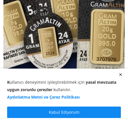
Gram altın kaç TL, ne kadar? Gram altın fiyatı bugün
K
ullanıcı deneyimini iyileştirebilmek için
yasal mevzuata
(0...
uygun zorunlu çerezler
kullanılır
.
08.08.2026 12:20
Aydınlatma Metni ve Çerez Politikası
Kabul Ediyorum