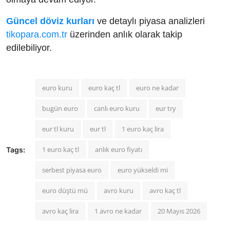
Güncel döviz kurları
ve detaylı piyasa analizleri
tikopara.com.tr
üzerinden anlık olarak takip
edilebiliyor.
euro kuru
euro kaç tl
euro ne kadar
bugün euro
canlı euro kuru
eur try
eur tl kuru
eur tl
1 euro kaç lira
1 euro kaç tl
anlık euro fiyatı
Tags:
serbest piyasa euro
euro yükseldi mi
euro düştü mü
avro kuru
avro kaç tl
avro kaç lira
1 avro ne kadar
20 Mayıs 2026