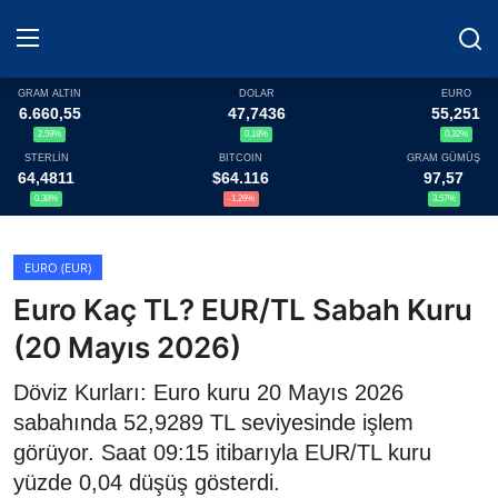
GRAM ALTIN
DOLAR
EURO
6.660,55
47,7436
55,251
2,59%
0,18%
0,32%
Haberler
STERLİN
BITCOIN
GRAM GÜMÜŞ
64,4811
$64.116
97,57
Döviz
0,38%
-1,26%
3,57%
Altın Fiyatları
EURO (EUR)
Euro Kaç TL? EUR/TL Sabah Kuru
Döviz Kurları
(20 Mayıs 2026)
Fonlar
Döviz Kurları: Euro kuru 20 Mayıs 2026
Kripto Paralar
sabahında 52,9289 TL seviyesinde işlem
görüyor. Saat 09:15 itibarıyla EUR/TL kuru
Çeviriciler
yüzde 0,04 düşüş gösterdi.