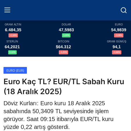
GRAM ALTIN
DOLAR
EURO
6.484,35
47,5983
54,9839
-0,18%
0,06%
-0,08%
Haberler
STERLİN
BITCOIN
GRAM GÜMÜŞ
64,2021
$64.312
94,1
Döviz
0,10%
-1,26%
-0,88%
Altın Fiyatları
EURO (EUR)
Euro Kaç TL? EUR/TL Sabah Kuru
Döviz Kurları
(18 Aralık 2025)
Fonlar
Döviz Kurları: Euro kuru 18 Aralık 2025
Kripto Paralar
sabahında 50,3409 TL seviyesinde işlem
görüyor. Saat 09:15 itibarıyla EUR/TL kuru
Çeviriciler
yüzde 0,22 artış gösterdi.