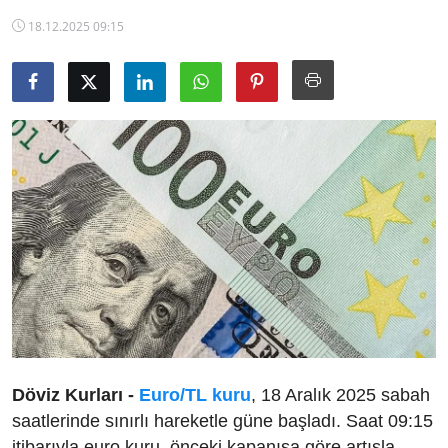
TCMB Kurları
18.12.2025 09:15
Emtia Fiyatları
Kapalı Çarşı
Şirket Haberleri
Döviz Kurları -
Euro/TL kuru
, 18 Aralık 2025 sabah
saatlerinde sınırlı hareketle güne başladı. Saat 09:15
itibarıyla euro kuru, önceki kapanışa göre artışla