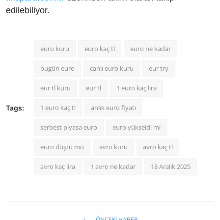
edilebiliyor.
euro kuru
euro kaç tl
euro ne kadar
bugün euro
canlı euro kuru
eur try
eur tl kuru
eur tl
1 euro kaç lira
1 euro kaç tl
anlık euro fiyatı
Tags:
serbest piyasa euro
euro yükseldi mi
euro düştü mü
avro kuru
avro kaç tl
avro kaç lira
1 avro ne kadar
18 Aralık 2025
ÖNCEKI HABER