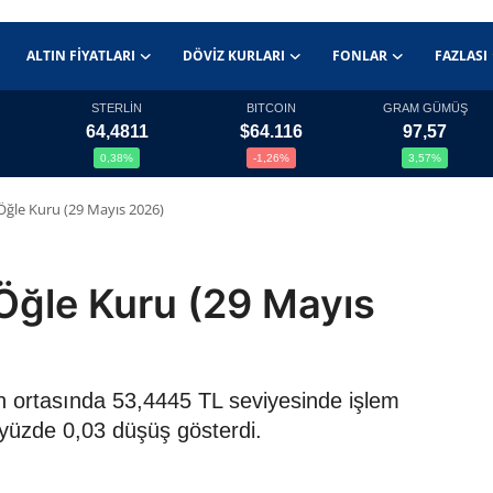
ALTIN FIYATLARI
DÖVIZ KURLARI
FONLAR
FAZLASI
STERLİN
BITCOIN
GRAM GÜMÜŞ
64,4811
$64.116
97,57
0,38%
-1,26%
3,57%
Öğle Kuru (29 Mayıs 2026)
Öğle Kuru (29 Mayıs
n ortasında 53,4445 TL seviyesinde işlem
 yüzde 0,03 düşüş gösterdi.