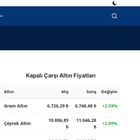
Kapalı Çarşı Altın Fiyatları
Altın
Alış
Satış
Değişim
Gram Altın
6.726,29 ₺
6.740,48 ₺
+2,59%
10.806,89
11.046,28
Çeyrek Altın
+2,09%
₺
₺