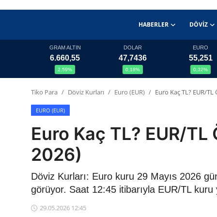
HABERLER
DÖVIZ
GRAM ALTIN
DOLAR
EURO
6.660,55
47,7436
55,251
Haberler
2,59%
0,18%
0,32%
Döviz
Tiko Para
Döviz Kurları
Euro (EUR)
Euro Kaç TL? EUR/TL 
Altın Fiyatları
EURO (EUR)
Euro Kaç TL? EUR/TL 
Döviz Kurları
2026)
Fonlar
Döviz Kurları: Euro kuru 29 Mayıs 2026 gü
Kripto Paralar
görüyor. Saat 12:45 itibarıyla EUR/TL kuru
Çeviriciler
29.05.2026 12:45