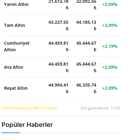
21.613,78
22.092,56
Yarım Altın
+2,09%
₺
₺
43.227,55
44.185,13
Tam Altın
+2,09%
₺
₺
Cumhuriyet
44.459,81
45.444,67
+2,19%
Altını
₺
₺
44.459,81
45.444,67
Ata Altın
+2,09%
₺
₺
44.904,41
46.335,74
Reşat Altın
+2,09%
₺
₺
Tüm Kapalı Çarşı Altın Fiyatları
Son güncelleme: 12:05
Popüler Haberler