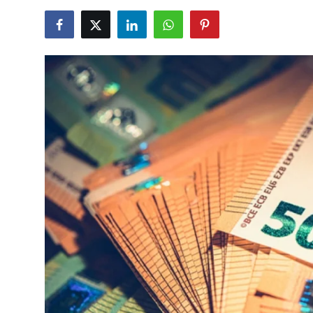
TCMB Kurları
Emtia Fiyatları
Kapalı Çarşı
Şirket Haberleri