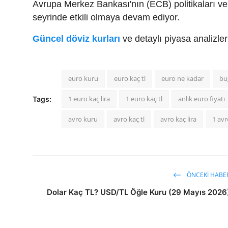
Avrupa Merkez Bankası'nın (ECB) politikaları ve 
seyrinde etkili olmaya devam ediyor.
Güncel döviz kurları
ve detaylı piyasa analizle
euro kuru
euro kaç tl
euro ne kadar
bu
1 euro kaç lira
1 euro kaç tl
anlık euro fiyatı
Tags:
avro kuru
avro kaç tl
avro kaç lira
1 avr
ÖNCEKI HABE
Dolar Kaç TL? USD/TL Öğle Kuru (29 Mayıs 2026