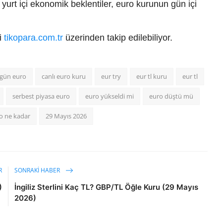
yurt içi ekonomik beklentiler, euro kurunun gün içi
ri
tikopara.com.tr
üzerinden takip edilebiliyor.
gün euro
canlı euro kuru
eur try
eur tl kuru
eur tl
serbest piyasa euro
euro yükseldi mi
euro düştü mü
o ne kadar
29 Mayıs 2026
R
SONRAKI HABER
)
İngiliz Sterlini Kaç TL? GBP/TL Öğle Kuru (29 Mayıs
2026)