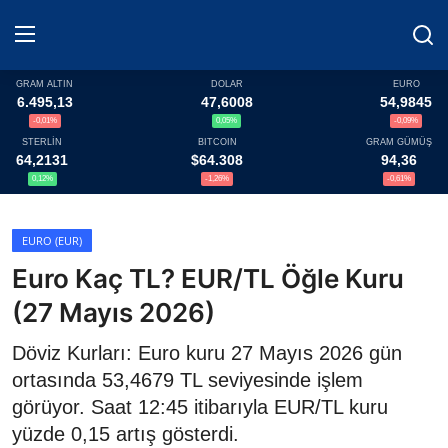
GRAM ALTIN
DOLAR
EURO
6.495,13
47,6008
54,9845
-0,01%
0,05%
-0,09%
Haberler
STERLİN
BITCOIN
GRAM GÜMÜŞ
64,2131
$64.308
94,36
Döviz
0,12%
-1,26%
-0,61%
Altın Fiyatları
EURO (EUR)
Euro Kaç TL? EUR/TL Öğle Kuru
Döviz Kurları
(27 Mayıs 2026)
Fonlar
Döviz Kurları: Euro kuru 27 Mayıs 2026 gün
Kripto Paralar
ortasında 53,4679 TL seviyesinde işlem
görüyor. Saat 12:45 itibarıyla EUR/TL kuru
Çeviriciler
yüzde 0,15 artış gösterdi.