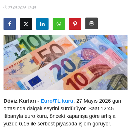
TCMB Kurları
27.05.2026 12:45
Emtia Fiyatları
Kapalı Çarşı
Şirket Haberleri
Döviz Kurları -
Euro/TL kuru
, 27 Mayıs 2026 gün
ortasında dalgalı seyrini sürdürüyor. Saat 12:45
itibarıyla euro kuru, önceki kapanışa göre artışla
yüzde 0,15 ile serbest piyasada işlem görüyor.