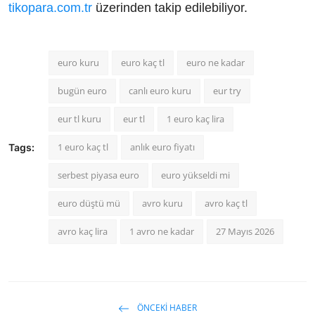
tikopara.com.tr
üzerinden takip edilebiliyor.
euro kuru
euro kaç tl
euro ne kadar
bugün euro
canlı euro kuru
eur try
eur tl kuru
eur tl
1 euro kaç lira
1 euro kaç tl
anlık euro fiyatı
Tags:
serbest piyasa euro
euro yükseldi mi
euro düştü mü
avro kuru
avro kaç tl
avro kaç lira
1 avro ne kadar
27 Mayıs 2026
ÖNCEKI HABER