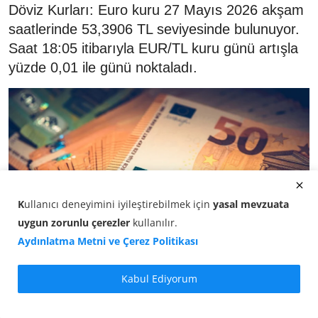
Döviz Kurları: Euro kuru 27 Mayıs 2026 akşam
saatlerinde 53,3906 TL seviyesinde bulunuyor.
Saat 18:05 itibarıyla EUR/TL kuru günü artışla
yüzde 0,01 ile günü noktaladı.
K
ullanıcı deneyimini iyileştirebilmek için
yasal mevzuata
uygun zorunlu çerezler
kullanılır
.
Aydınlatma Metni ve Çerez Politikası
Kabul Ediyorum
Döviz Kurları -
Euro/TL kuru
günün son saatlerinde
yönünü netleştirdi. Saat 18:05 itibarıyla euro kuru,