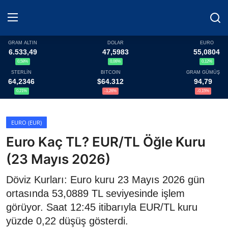
GRAM ALTIN
DOLAR
EURO
6.533,49
47,5983
55,0804
0,58%
0,06%
0,12%
Haberler
STERLİN
BITCOIN
GRAM GÜMÜŞ
64,2346
$64.312
94,79
Döviz
0,21%
-1,26%
-0,15%
Altın Fiyatları
EURO (EUR)
Euro Kaç TL? EUR/TL Öğle Kuru
Döviz Kurları
(23 Mayıs 2026)
Fonlar
Döviz Kurları: Euro kuru 23 Mayıs 2026 gün
Kripto Paralar
ortasında 53,0889 TL seviyesinde işlem
görüyor. Saat 12:45 itibarıyla EUR/TL kuru
Çeviriciler
yüzde 0,22 düşüş gösterdi.