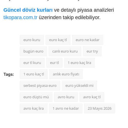
Güncel döviz kurları
ve detaylı piyasa analizleri
tikopara.com.tr
üzerinden takip edilebiliyor.
euro kuru
euro kaç tl
euro ne kadar
bugün euro
canlı euro kuru
eur try
eur tl kuru
eur tl
1 euro kaç lira
1 euro kaç tl
anlık euro fiyatı
Tags:
serbest piyasa euro
euro yükseldi mi
euro düştü mü
avro kuru
avro kaç tl
avro kaç lira
1 avro ne kadar
23 Mayıs 2026