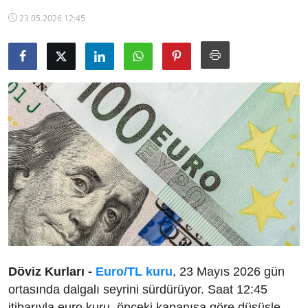
TCMB Kurları
23.05.2026 12:45
Emtia Fiyatları
Kapalı Çarşı
Şirket Haberleri
Döviz Kurları -
Euro/TL kuru
, 23 Mayıs 2026 gün
ortasında dalgalı seyrini sürdürüyor. Saat 12:45
itibarıyla euro kuru, önceki kapanışa göre düşüşle