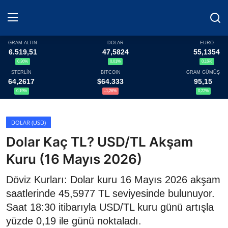
GRAM ALTIN
DOLAR
EURO
6.519,51
47,5824
55,1354
0,36%
0,01%
0,16%
Haberler
STERLİN
BITCOIN
GRAM GÜMÜŞ
64,2617
$64.333
95,15
Döviz
0,19%
-1,26%
0,22%
Altın Fiyatları
DOLAR (USD)
Dolar Kaç TL? USD/TL Akşam
Döviz Kurları
Kuru (16 Mayıs 2026)
Fonlar
Döviz Kurları: Dolar kuru 16 Mayıs 2026 akşam
Kripto Paralar
saatlerinde 45,5977 TL seviyesinde bulunuyor.
Saat 18:30 itibarıyla USD/TL kuru günü artışla
Çeviriciler
yüzde 0,19 ile günü noktaladı.