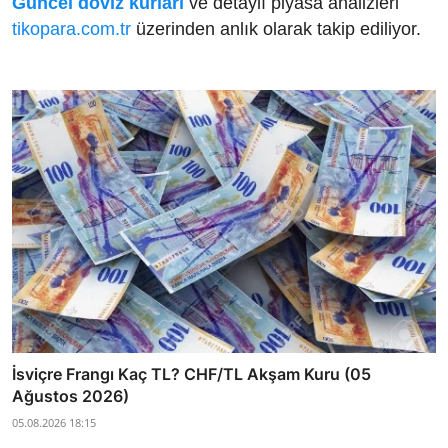
Güncel döviz kurları
ve detaylı piyasa analizleri
tikopara.com.tr
üzerinden anlık olarak takip ediliyor.
İsviçre Frangı Kaç TL? CHF/TL Akşam Kuru (05
Ağustos 2026)
05.08.2026 18:15