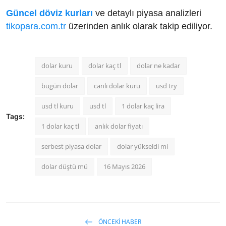
Güncel döviz kurları
ve detaylı piyasa analizleri
tikopara.com.tr
üzerinden anlık olarak takip ediliyor.
dolar kuru
dolar kaç tl
dolar ne kadar
bugün dolar
canlı dolar kuru
usd try
usd tl kuru
usd tl
1 dolar kaç lira
Tags:
1 dolar kaç tl
anlık dolar fiyatı
serbest piyasa dolar
dolar yükseldi mi
dolar düştü mü
16 Mayıs 2026
ÖNCEKI HABER