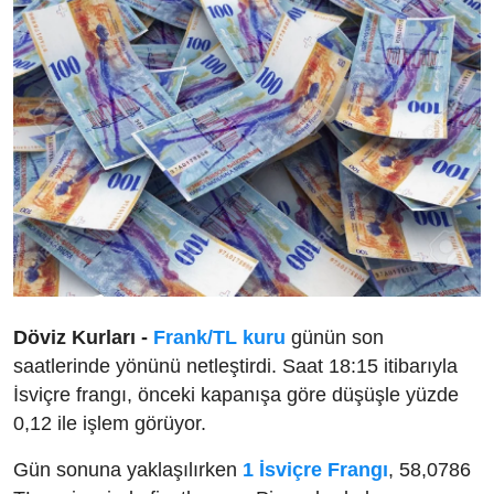
Döviz Kurları -
Frank/TL kuru
günün son
saatlerinde yönünü netleştirdi. Saat 18:15 itibarıyla
İsviçre frangı, önceki kapanışa göre düşüşle yüzde
0,12 ile işlem görüyor.
Gün sonuna yaklaşılırken
1 İsviçre Frangı
, 58,0786