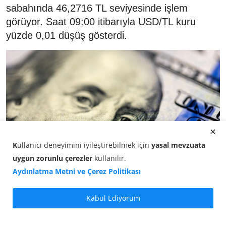
sabahında 46,2716 TL seviyesinde işlem
görüyor. Saat 09:00 itibarıyla USD/TL kuru
yüzde 0,01 düşüş gösterdi.
K
ullanıcı deneyimini iyileştirebilmek için
yasal mevzuata
uygun zorunlu çerezler
kullanılır
.
Aydınlatma Metni ve Çerez Politikası
Kabul Ediyorum
Döviz Kurları -
Dolar/TL kuru
güne düşüşle başladı.
Serbest piyasada sabah saatlerinde dolar, aşağı