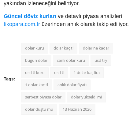
yakından izleneceğini belirtiyor.
Güncel döviz kurları
ve detaylı piyasa analizleri
tikopara.com.tr
üzerinden anlık olarak takip ediliyor.
dolar kuru
dolar kaç tl
dolar ne kadar
bugün dolar
canlı dolar kuru
usd try
usd tl kuru
usd tl
1 dolar kaç lira
Tags:
1 dolar kaç tl
anlık dolar fiyatı
serbest piyasa dolar
dolar yükseldi mi
dolar düştü mü
13 Haziran 2026