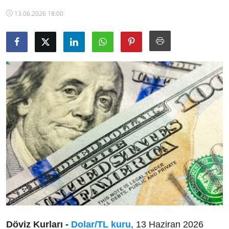
TCMB Kurları
13.06.2026 18:00
Emtia Fiyatları
Kapalı Çarşı
Şirket Haberleri
Döviz Kurları -
Dolar/TL kuru
, 13 Haziran 2026