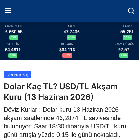
GRAM ALTIN
DOLAR
EURO
6.660,55
47,7436
55,251
2,59%
0,18%
0,32%
Haberler
STERLİN
BITCOIN
GRAM GÜMÜŞ
64,4811
$64.116
97,57
Döviz
0,38%
-1,26%
3,57%
Altın Fiyatları
DOLAR (USD)
Dolar Kaç TL? USD/TL Akşam
Döviz Kurları
Kuru (13 Haziran 2026)
Fonlar
Döviz Kurları: Dolar kuru 13 Haziran 2026
Kripto Paralar
akşam saatlerinde 46,2874 TL seviyesinde
bulunuyor. Saat 18:30 itibarıyla USD/TL kuru
Çeviriciler
günü artışla yüzde 0,15 ile günü noktaladı.