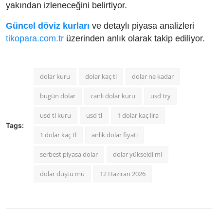
yakından izleneceğini belirtiyor.
Güncel döviz kurları
ve detaylı piyasa analizleri
tikopara.com.tr
üzerinden anlık olarak takip ediliyor.
dolar kuru
dolar kaç tl
dolar ne kadar
bugün dolar
canlı dolar kuru
usd try
usd tl kuru
usd tl
1 dolar kaç lira
Tags:
1 dolar kaç tl
anlık dolar fiyatı
serbest piyasa dolar
dolar yükseldi mi
dolar düştü mü
12 Haziran 2026