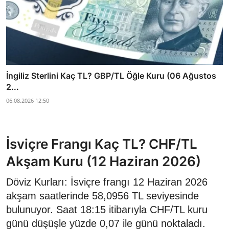
İngiliz Sterlini Kaç TL? GBP/TL Öğle Kuru (06 Ağustos
2...
06.08.2026 12:50
İsviçre Frangı Kaç TL? CHF/TL
Akşam Kuru (12 Haziran 2026)
Döviz Kurları: İsviçre frangı 12 Haziran 2026
akşam saatlerinde 58,0956 TL seviyesinde
bulunuyor. Saat 18:15 itibarıyla CHF/TL kuru
günü düşüşle yüzde 0,07 ile günü noktaladı.