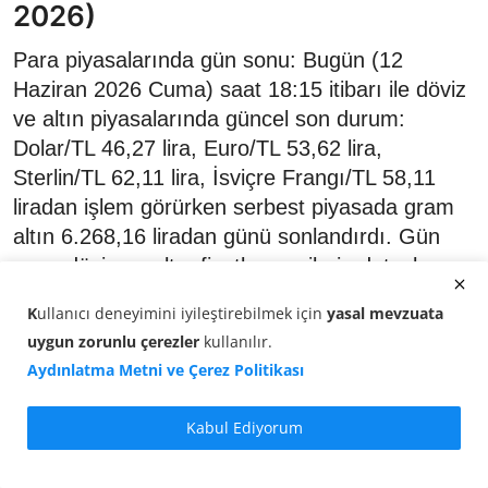
2026)
Para piyasalarında gün sonu: Bugün (12
Haziran 2026 Cuma) saat 18:15 itibarı ile döviz
ve altın piyasalarında güncel son durum:
Dolar/TL 46,27 lira, Euro/TL 53,62 lira,
Sterlin/TL 62,11 lira, İsviçre Frangı/TL 58,11
liradan işlem görürken serbest piyasada gram
altın 6.268,16 liradan günü sonlandırdı. Gün
sonu döviz ve altın fiyatları verilerin detayları
haberimizde.
K
ullanıcı deneyimini iyileştirebilmek için
yasal mevzuata
uygun zorunlu çerezler
kullanılır
.
Aydınlatma Metni ve Çerez Politikası
Kabul Ediyorum