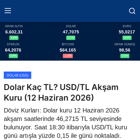
GRAM ALTIN
DOLAR
EURO
6.602,31
47,7075
55,0217
1,69%
0,17%
0,01%
Haberler
STERLİN
BITCOIN
GRAM GÜMÜŞ
64,2076
$64.165
98,56
Döviz
0,04%
-1,26%
4,61%
Altın Fiyatları
DOLAR (USD)
Dolar Kaç TL? USD/TL Akşam
Döviz Kurları
Kuru (12 Haziran 2026)
Fonlar
Döviz Kurları: Dolar kuru 12 Haziran 2026
Kripto Paralar
akşam saatlerinde 46,2715 TL seviyesinde
bulunuyor. Saat 18:30 itibarıyla USD/TL kuru
Çeviriciler
günü artışla yüzde 0,15 ile günü noktaladı.