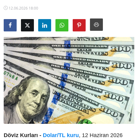
TCMB Kurları
12.06.2026 18:00
Emtia Fiyatları
Kapalı Çarşı
Şirket Haberleri
Döviz Kurları -
Dolar/TL kuru
, 12 Haziran 2026