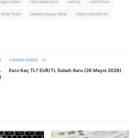
ugün dolar
canlı dolar kuru
usd try
usd tl kuru
 dolar fiyatı
serbest piyasa dolar
dolar yükseldi mi
R
SONRAKI HABER
L
Euro Kaç TL? EUR/TL Sabah Kuru (26 Mayıs 2026)
)