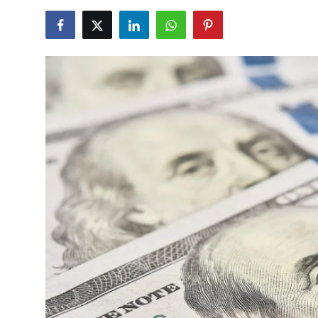
TCMB Kurları
Emtia Fiyatları
Kapalı Çarşı
Şirket Haberleri