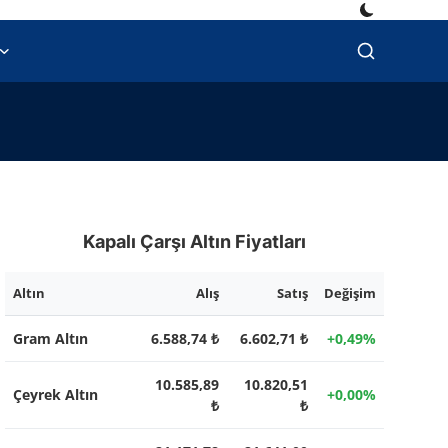
Kapalı Çarşı Altın Fiyatları
Altın
Alış
Satış
Değişim
Gram Altın
6.588,74 ₺
6.602,71 ₺
+0,49%
10.585,89
10.820,51
Çeyrek Altın
+0,00%
₺
₺