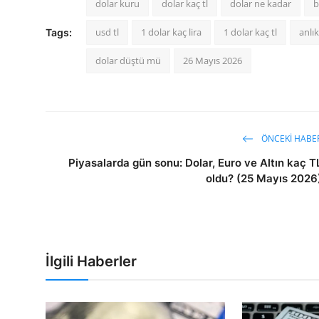
dolar kuru
dolar kaç tl
dolar ne kadar
b
usd tl
1 dolar kaç lira
1 dolar kaç tl
anlık
Tags:
dolar düştü mü
26 Mayıs 2026
ÖNCEKI HABE
Piyasalarda gün sonu: Dolar, Euro ve Altın kaç T
oldu? (25 Mayıs 2026
İlgili Haberler