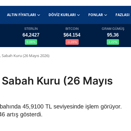
ALTIN FIYATLARI
DÖVIZ KURLARI
FONLAR
FAZLASI
STERLİN
BITCOIN
GRAM GÜMÜŞ
64,2427
$64.154
95,36
0,06%
-1,26%
1,22%
L Sabah Kuru (26 Mayıs 2026)
 Sabah Kuru (26 Mayıs
abahında 45,9100 TL seviyesinde işlem görüyor.
6 artış gösterdi.