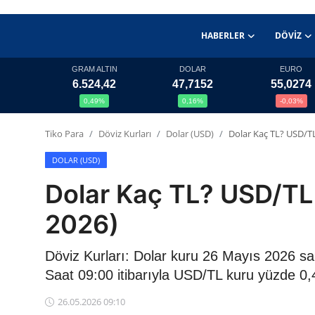
HABERLER
DÖVIZ
GRAM ALTIN
DOLAR
EURO
6.524,42
47,7152
55,0274
Haberler
0,49%
0,16%
-0,03%
Döviz
Tiko Para
Döviz Kurları
Dolar (USD)
Dolar Kaç TL? USD/T
Altın Fiyatları
DOLAR (USD)
Dolar Kaç TL? USD/TL
Döviz Kurları
2026)
Fonlar
Döviz Kurları: Dolar kuru 26 Mayıs 2026 s
Kripto Paralar
Saat 09:00 itibarıyla USD/TL kuru yüzde 0,4
Çeviriciler
26.05.2026 09:10