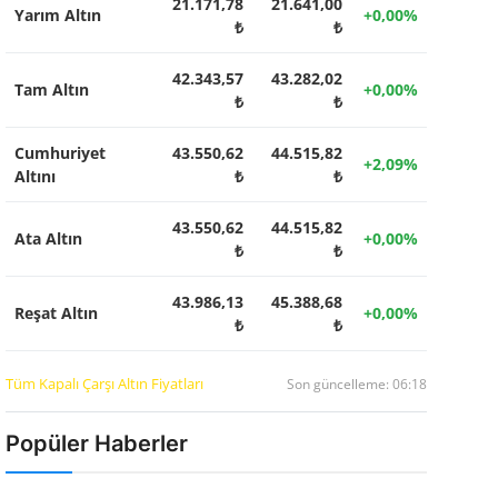
21.171,78
21.641,00
Yarım Altın
+0,00%
₺
₺
42.343,57
43.282,02
Tam Altın
+0,00%
₺
₺
Cumhuriyet
43.550,62
44.515,82
+2,09%
Altını
₺
₺
43.550,62
44.515,82
Ata Altın
+0,00%
₺
₺
43.986,13
45.388,68
Reşat Altın
+0,00%
₺
₺
Tüm Kapalı Çarşı Altın Fiyatları
Son güncelleme: 06:18
Popüler Haberler