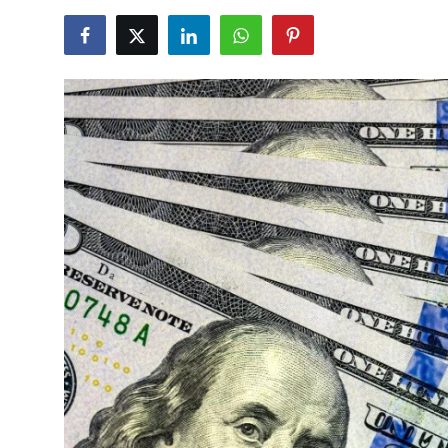
TCMB Kurları
Emtia Fiyatları
Kapalı Çarşı
Şirket Haberleri