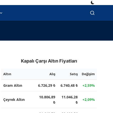
Kapalı Çarşı Altın Fiyatları
Altın
Alış
Satış
Değişim
Gram Altın
6.726,29 ₺
6.740,48 ₺
+2,59%
10.806,89
11.046,28
Çeyrek Altın
+2,09%
₺
₺