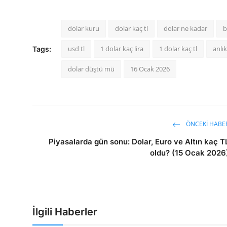
dolar kuru
dolar kaç tl
dolar ne kadar
b
usd tl
1 dolar kaç lira
1 dolar kaç tl
anlık
Tags:
dolar düştü mü
16 Ocak 2026
ÖNCEKI HABE
Piyasalarda gün sonu: Dolar, Euro ve Altın kaç T
oldu? (15 Ocak 2026
İlgili Haberler