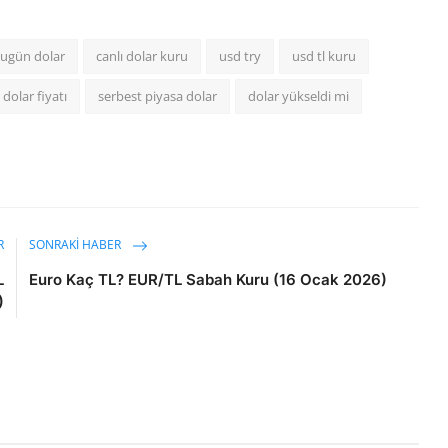
ugün dolar
canlı dolar kuru
usd try
usd tl kuru
 dolar fiyatı
serbest piyasa dolar
dolar yükseldi mi
R
SONRAKI HABER
L
Euro Kaç TL? EUR/TL Sabah Kuru (16 Ocak 2026)
)