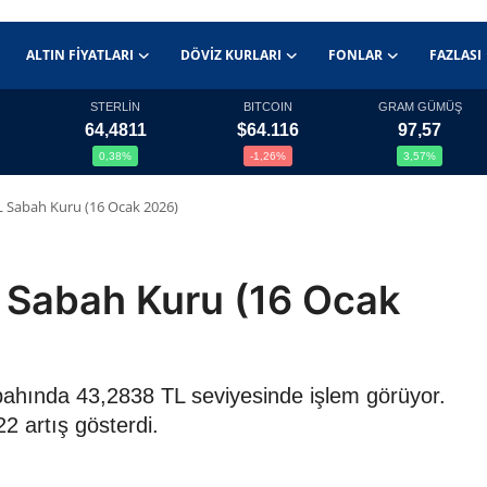
ALTIN FIYATLARI
DÖVIZ KURLARI
FONLAR
FAZLASI
STERLİN
BITCOIN
GRAM GÜMÜŞ
64,4811
$64.116
97,57
0,38%
-1,26%
3,57%
L Sabah Kuru (16 Ocak 2026)
 Sabah Kuru (16 Ocak
bahında 43,2838 TL seviyesinde işlem görüyor.
2 artış gösterdi.