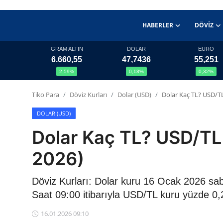
HABERLER
DÖVIZ
GRAM ALTIN
DOLAR
EURO
6.660,55
47,7436
55,251
Haberler
2,59%
0,18%
0,32%
Döviz
Tiko Para
Döviz Kurları
Dolar (USD)
Dolar Kaç TL? USD/T
Altın Fiyatları
DOLAR (USD)
Dolar Kaç TL? USD/TL
Döviz Kurları
2026)
Fonlar
Döviz Kurları: Dolar kuru 16 Ocak 2026 sa
Kripto Paralar
Saat 09:00 itibarıyla USD/TL kuru yüzde 0,2
Çeviriciler
16.01.2026 09:10