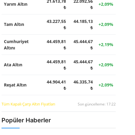
21.613,78
22.092,56
Yarım Altın
+2,09%
₺
₺
43.227,55
44.185,13
Tam Altın
+2,09%
₺
₺
Cumhuriyet
44.459,81
45.444,67
+2,19%
Altını
₺
₺
44.459,81
45.444,67
Ata Altın
+2,09%
₺
₺
44.904,41
46.335,74
Reşat Altın
+2,09%
₺
₺
Tüm Kapalı Çarşı Altın Fiyatları
Son güncelleme: 17:22
Popüler Haberler