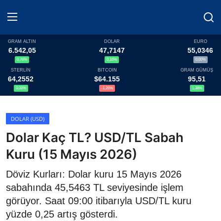
GRAM ALTIN
DOLAR
EURO
6.542,05
47,7147
55,0346
0,76%
0,16%
0,00%
Haberler
STERLİN
BITCOIN
GRAM GÜMÜŞ
64,2552
$64.155
95,51
Döviz
0,08%
-1,26%
1,38%
Altın Fiyatları
DOLAR (USD)
Dolar Kaç TL? USD/TL Sabah
Döviz Kurları
Kuru (15 Mayıs 2026)
Fonlar
Döviz Kurları: Dolar kuru 15 Mayıs 2026
Kripto Paralar
sabahında 45,5463 TL seviyesinde işlem
görüyor. Saat 09:00 itibarıyla USD/TL kuru
Çeviriciler
yüzde 0,25 artış gösterdi.