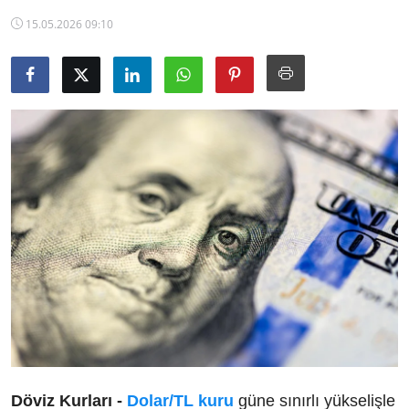
TCMB Kurları
15.05.2026 09:10
Emtia Fiyatları
Kapalı Çarşı
Şirket Haberleri
Döviz Kurları -
Dolar/TL kuru
güne sınırlı yükselişle