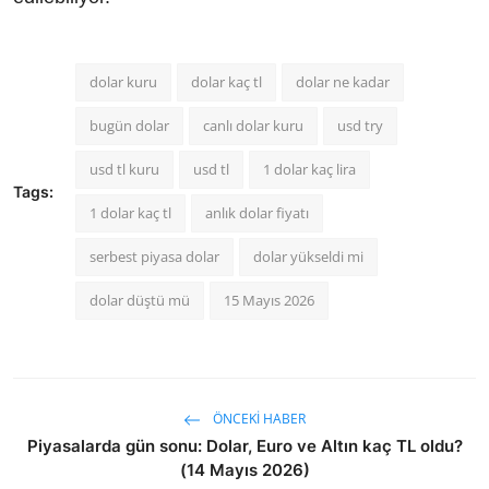
dolar kuru
dolar kaç tl
dolar ne kadar
bugün dolar
canlı dolar kuru
usd try
usd tl kuru
usd tl
1 dolar kaç lira
Tags:
1 dolar kaç tl
anlık dolar fiyatı
serbest piyasa dolar
dolar yükseldi mi
dolar düştü mü
15 Mayıs 2026
ÖNCEKI HABER
Piyasalarda gün sonu: Dolar, Euro ve Altın kaç TL oldu?
(14 Mayıs 2026)