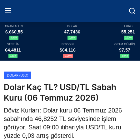
GRAM ALTIN
DOLAR
EURO
6.660,55
47,7436
55,251
2,59%
0,18%
0,32%
Haberler
STERLİN
BITCOIN
GRAM GÜMÜŞ
64,4811
$64.116
97,57
Döviz
0,38%
-1,26%
3,57%
Altın Fiyatları
DOLAR (USD)
Dolar Kaç TL? USD/TL Sabah
Döviz Kurları
Kuru (06 Temmuz 2026)
Fonlar
Döviz Kurları: Dolar kuru 06 Temmuz 2026
Kripto Paralar
sabahında 46,8252 TL seviyesinde işlem
görüyor. Saat 09:00 itibarıyla USD/TL kuru
Çeviriciler
yüzde 0,03 artış gösterdi.