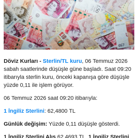
Döviz Kurları -
Sterlin/TL kuru
, 06 Temmuz 2026
sabah saatlerinde düşüşle güne başladı. Saat 09:20
itibarıyla sterlin kuru, önceki kapanışa göre düşüşle
yüzde 0,11 ile işlem görüyor.
06 Temmuz 2026 saat 09:20 itibarıyla:
1 İngiliz Sterlini
: 62,4800 TL
Günlük değişim:
Yüzde 0,11 düşüşle gösterdi.
1 İngiliz Sterlini Alış
62,4693 TL,
1 İngiliz Sterlini