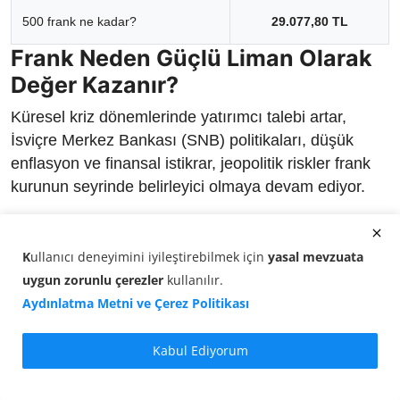
500 frank ne kadar?
29.077,80 TL
Frank Neden Güçlü Liman Olarak
Değer Kazanır?
Küresel kriz dönemlerinde yatırımcı talebi artar,
İsviçre Merkez Bankası (SNB) politikaları, düşük
enflasyon ve finansal istikrar, jeopolitik riskler frank
kurunun seyrinde belirleyici olmaya devam ediyor.
Güncel döviz kurları
ve detaylı piyasa analizleri
tikopara.com.tr
üzerinden anlık olarak takip
K
ullanıcı deneyimini iyileştirebilmek için
yasal mevzuata
edilebiliyor.
uygun zorunlu çerezler
kullanılır
.
Aydınlatma Metni ve Çerez Politikası
Kabul Ediyorum