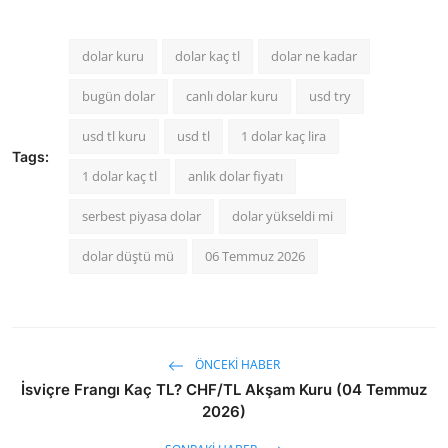
dolar kuru
dolar kaç tl
dolar ne kadar
bugün dolar
canlı dolar kuru
usd try
usd tl kuru
usd tl
1 dolar kaç lira
Tags:
1 dolar kaç tl
anlık dolar fiyatı
serbest piyasa dolar
dolar yükseldi mi
dolar düştü mü
06 Temmuz 2026
ÖNCEKI HABER
İsviçre Frangı Kaç TL? CHF/TL Akşam Kuru (04 Temmuz
2026)