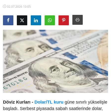
TCMB Kurları
02.07.2026 10:05
Emtia Fiyatları
Kapalı Çarşı
Şirket Haberleri
Döviz Kurları -
Dolar/TL kuru
güne sınırlı yükselişle
başladı. Serbest piyasada sabah saatlerinde dolar,