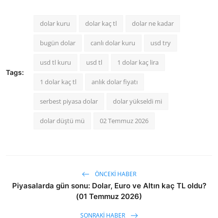
dolar kuru
dolar kaç tl
dolar ne kadar
bugün dolar
canlı dolar kuru
usd try
usd tl kuru
usd tl
1 dolar kaç lira
Tags:
1 dolar kaç tl
anlık dolar fiyatı
serbest piyasa dolar
dolar yükseldi mi
dolar düştü mü
02 Temmuz 2026
ÖNCEKI HABER
Piyasalarda gün sonu: Dolar, Euro ve Altın kaç TL oldu?
(01 Temmuz 2026)
SONRAKI HABER