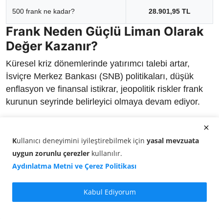
500 frank ne kadar?
28.901,95 TL
Frank Neden Güçlü Liman Olarak
Değer Kazanır?
Küresel kriz dönemlerinde yatırımcı talebi artar,
İsviçre Merkez Bankası (SNB) politikaları, düşük
enflasyon ve finansal istikrar, jeopolitik riskler frank
kurunun seyrinde belirleyici olmaya devam ediyor.
Güncel döviz kurları
ve detaylı piyasa analizleri
tikopara.com.tr
üzerinden anlık olarak takip
K
ullanıcı deneyimini iyileştirebilmek için
yasal mevzuata
edilebiliyor.
uygun zorunlu çerezler
kullanılır
.
Aydınlatma Metni ve Çerez Politikası
Kabul Ediyorum