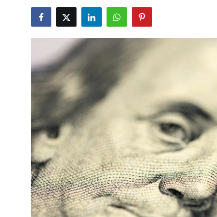
TCMB Kurları
Emtia Fiyatları
Kapalı Çarşı
Şirket Haberleri