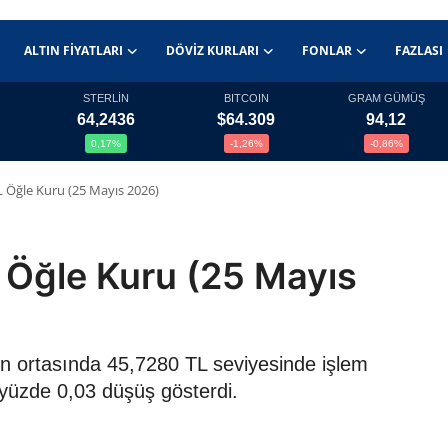
ALTIN FIYATLARI
DÖVIZ KURLARI
FONLAR
FAZLASI
STERLİN
BITCOIN
GRAM GÜMÜŞ
64,2436
$64.309
94,12
0,17%
-1,26%
-0,86%
 Öğle Kuru (25 Mayıs 2026)
 Öğle Kuru (25 Mayıs
ün ortasında 45,7280 TL seviyesinde işlem
 yüzde 0,03 düşüş gösterdi.