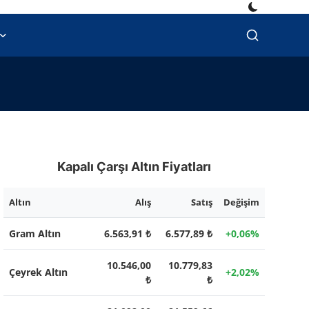
Kapalı Çarşı Altın Fiyatları
Altın
Alış
Satış
Değişim
Gram Altın
6.563,91 ₺
6.577,89 ₺
+0,06%
10.546,00
10.779,83
Çeyrek Altın
+2,02%
₺
₺