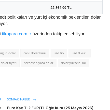
22.864,00 TL
 politikaları ve yurt içi ekonomik beklentiler, dolar
yor.
ri
tikopara.com.tr
üzerinden takip edilebiliyor.
ugün dolar
canlı dolar kuru
usd try
usd tl kuru
 dolar fiyatı
serbest piyasa dolar
dolar yükseldi mi
R
SONRAKI HABER
e
Euro Kaç TL? EUR/TL Öğle Kuru (25 Mayıs 2026)