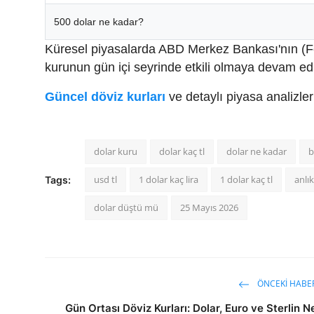
500 dolar ne kadar?
Küresel piyasalarda ABD Merkez Bankası'nın (Fed)
kurunun gün içi seyrinde etkili olmaya devam edi
Güncel döviz kurları
ve detaylı piyasa analizle
dolar kuru
dolar kaç tl
dolar ne kadar
b
usd tl
1 dolar kaç lira
1 dolar kaç tl
anlık
Tags:
dolar düştü mü
25 Mayıs 2026
ÖNCEKI HABE
Gün Ortası Döviz Kurları: Dolar, Euro ve Sterlin N