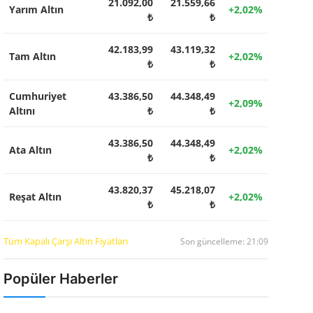
21.092,00
21.559,66
Yarım Altın
+2,02%
₺
₺
42.183,99
43.119,32
Tam Altın
+2,02%
₺
₺
Cumhuriyet
43.386,50
44.348,49
+2,09%
Altını
₺
₺
43.386,50
44.348,49
Ata Altın
+2,02%
₺
₺
43.820,37
45.218,07
Reşat Altın
+2,02%
₺
₺
Tüm Kapalı Çarşı Altın Fiyatları
Son güncelleme: 21:09
Popüler Haberler