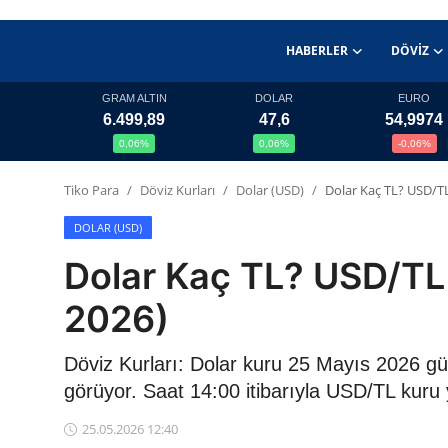
HABERLER
DÖVIZ
GRAM ALTIN
DOLAR
EURO
6.499,89
47,6
54,9974
Haberler
0,06%
0,06%
-0,06%
Döviz
Tiko Para
Döviz Kurları
Dolar (USD)
Dolar Kaç TL? USD/TL
Altın Fiyatları
DOLAR (USD)
Dolar Kaç TL? USD/TL
Döviz Kurları
2026)
Fonlar
Döviz Kurları: Dolar kuru 25 Mayıs 2026 g
Kripto Paralar
görüyor. Saat 14:00 itibarıyla USD/TL kuru
Çeviriciler
25.05.2026 12:40